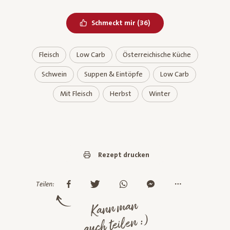
Bereits geliked
Schmeckt mir
(
36
)
Fleisch
Low Carb
Österreichische Küche
Schwein
Suppen & Eintöpfe
Low Carb
Mit Fleisch
Herbst
Winter
Rezept drucken
Teilen:
Kann man
auch teilen :)