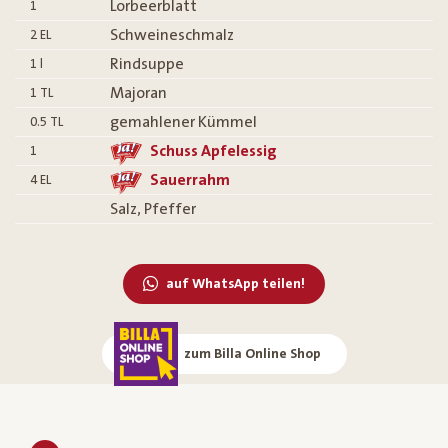
Lorbeerblatt
1
Schweineschmalz
2
EL
Rindsuppe
1
l
Majoran
1
TL
gemahlener Kümmel
0.5
TL
Schuss Apfelessig
1
Sauerrahm
4
EL
Salz, Pfeffer
auf WhatsApp teilen!
zum Billa Online Shop