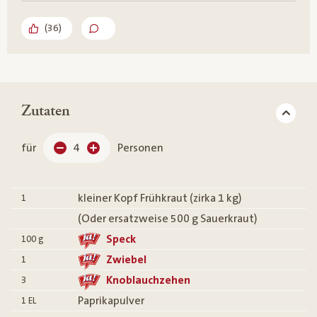
(
36
)
Zutaten
für
4
Personen
kleiner Kopf Frühkraut (zirka 1 kg)
1
(Oder ersatzweise 500 g Sauerkraut)
Speck
100
g
Zwiebel
1
Knoblauchzehen
3
Paprikapulver
1
EL