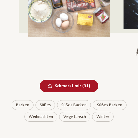
Bereits geliked
Schmeckt mir
(
31
)
Backen
Süßes
Süßes Backen
Süßes Backen
Weihnachten
Vegetarisch
Winter