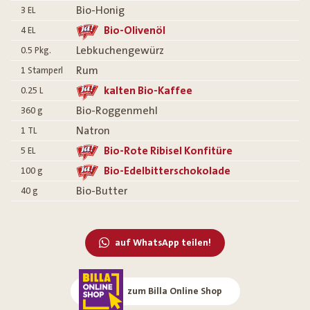
Bio-Honig
3
EL
Bio-Olivenöl
4
EL
Lebkuchengewürz
0.5
Pkg.
Rum
1
Stamperl
kalten Bio-Kaffee
0.25
L
Bio-Roggenmehl
360
g
Natron
1
TL
Bio-Rote Ribisel Konfitüre
5
EL
Bio-Edelbitterschokolade
100
g
Bio-Butter
40
g
auf WhatsApp teilen!
zum Billa Online Shop