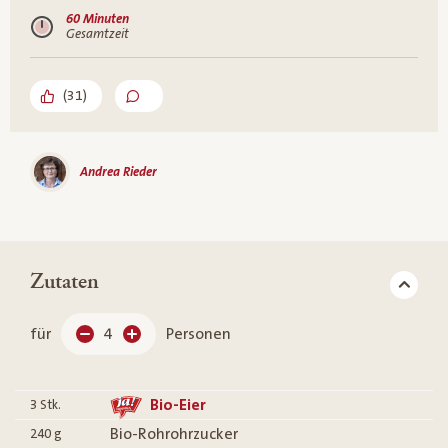
60 Minuten
Gesamtzeit
(
31
)
Andrea Rieder
Zutaten
für
4
Personen
Bio-Eier
3
Stk.
Bio-Rohrohrzucker
240
g