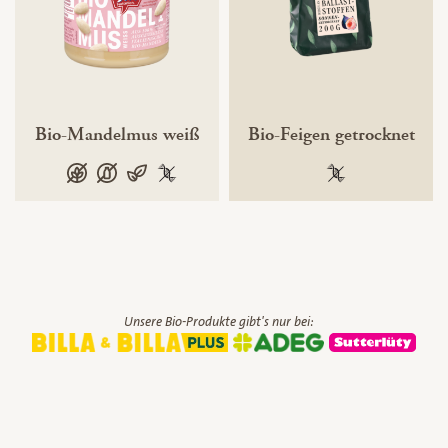
Bio-Mandelmus weiß
Bio-Feigen getrocknet
glutenfrei
laktosefrei
vegan
100 % gentechnikfrei
100 % gentechnik
Unsere Bio-Produkte gibt's nur bei: