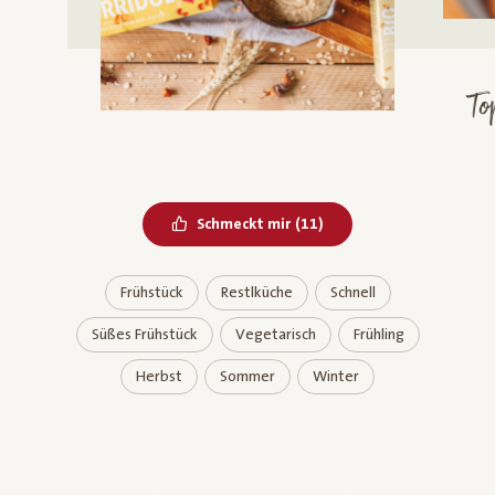
To
Bereits geliked
Schmeckt mir
(
11
)
Frühstück
Restlküche
Schnell
Süßes Frühstück
Vegetarisch
Frühling
Herbst
Sommer
Winter