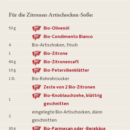
Für die Zitronen-Artischocken-Soße:
Bio-Olivenöl
50
g
Bio-Condimento Bianco
Bio-Artischoken, frisch
4
Bio-Zitrone
1
Bio-Zitronensaft
60
g
Bio-Petersilienblätter
10
g
Bio-Rohrohrzucker
1
EL
Zeste von 2 Bio-Zitronen
Bio-Knoblauchzehe, blättrig
1
geschnitten
eingelegte Bio-Artischocken, dünn
2
geschnitten
Bio-Parmesan oder -Bergkäse
30
g