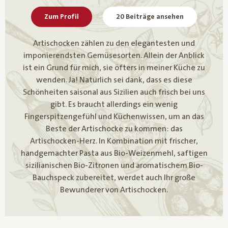
Zum Profil
20 Beiträge ansehen
Artischocken zählen zu den elegantesten und
imponierendsten Gemüsesorten. Allein der Anblick
ist ein Grund für mich, sie öfters in meiner Küche zu
wenden. Ja! Natürlich sei dank, dass es diese
Schönheiten saisonal aus Sizilien auch frisch bei uns
gibt. Es braucht allerdings ein wenig
Fingerspitzengefühl und Küchenwissen, um an das
Beste der Artischocke zu kommen: das
Artischocken-Herz. In Kombination mit frischer,
handgemachter Pasta aus Bio-Weizenmehl, saftigen
sizilianischen Bio-Zitronen und aromatischem Bio-
Bauchspeck zubereitet, werdet auch Ihr große
Bewunderer von Artischocken.