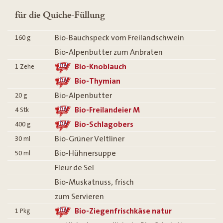
für die Quiche-Füllung
Bio-Bauchspeck vom Freilandschwein
160
g
Bio-Alpenbutter zum Anbraten
Bio-Knoblauch
1
Zehe
Bio-Thymian
Bio-Alpenbutter
20
g
Bio-Freilandeier M
4
Stk
Bio-Schlagobers
400
g
Bio-Grüner Veltliner
30
ml
Bio-Hühnersuppe
50
ml
Fleur de Sel
Bio-Muskatnuss, frisch
zum Servieren
Bio-Ziegenfrischkäse natur
1
Pkg