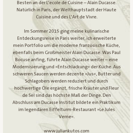
Besten an der L’ecole de Cuisine – Alain Ducasse.
Natürlich in Paris, der Welthauptstadt der Haute
Cuisine und des L’Art de Vivre.
Im Sommer 2015 ging meine kulinarische
Entdeckungsreise in Paris weiter, ich erweiterte
mein Portfolio um die moderne französische Küche,
ebenfalls beim Großmeister Alain Ducasse. Was Paul
Bocuse anfing, führte Alain Ducasse weiter – eine
Modernisierung und »Entschlackung« der Küche. Aus
schweren Saucen werden dezente »Jus«, Butter und
Schlagobers werden reduziert und durch
hochwertige Öle ergänzt, frische Kräuter und Fleur
de Sel sind das höchste Maß der Dinge. Den
Abschluss am Ducasse Institut bildete ein Praktikum
im legendären Eiffelturm-Restaurant »Le Jules
Verne«.
www.juliankutos.com