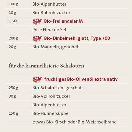
Bio-Alpenbutter
100
g
Bio-Rohrohrzucker
10
g
Bio-Freilandeier M
1
Stk
Prise Fleur de Sel
Bio-Dinkelmehl glatt, Type 700
200
g
Bio-Mandeln, gehobelt
20
g
für die karamellisierte Schalotten
fruchtiges Bio-Olivenöl extra nativ
Bio-Schalotten, geschält
250
g
Bio-Vollrohrzucker
30
g
Bio-Alpenbutter
Bio-Hühnersuppe
150
g
etwas Bio-Kirsch oder Bio-Weichselbrand