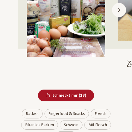
Zu
Bereits geliked
Schmeckt mir
(
13
)
Backen
Fingerfood & Snacks
Fleisch
Pikantes Backen
Schwein
Mit Fleisch