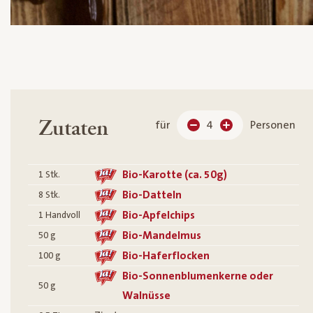
Zutaten
für
4
Personen
Bio-Karotte (ca. 50g)
1
Stk.
Bio-Datteln
8
Stk.
Bio-Apfelchips
1
Handvoll
Bio-Mandelmus
50
g
Bio-Haferflocken
100
g
Bio-Sonnenblumenkerne oder
50
g
Walnüsse