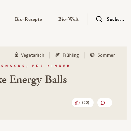
— Untermenü ausklappen
— Untermenü ausklappen
— Untermenü ausklap
Bio-Rezepte
Bio-Welt
Suche...
Vegetarisch
Frühling
Sommer
 SNACKS, FÜR KINDER
e Energy Balls
(
20
)