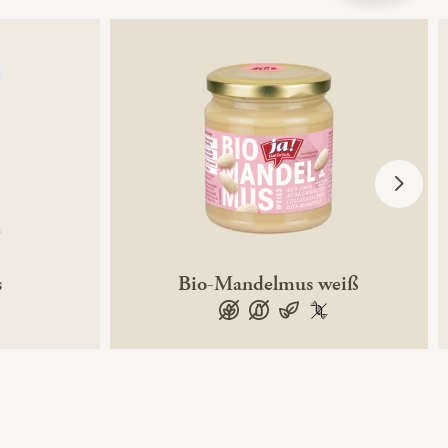
s
Bio-Mandelmus weiß
ntechnikfrei
glutenfrei
laktosefrei
vegan
100 % gentechnikfr