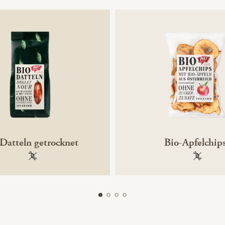
Datteln getrocknet
Bio-Apfelchip
100 % gentechnikfrei
100 % ge