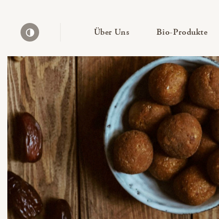
— Untermenü ausklapp
— 
Über Uns
Bio-Produkte
Kontrast erhöhen