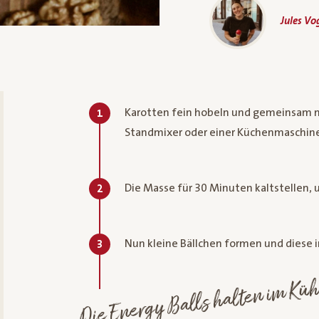
Jules Vo
Karotten fein hobeln und gemeinsam mi
1
Standmixer oder einer Küchenmaschine
Die Masse für 30 Minuten kaltstellen, 
2
Nun kleine Bällchen formen und diese i
3
Die Energy Balls halten im Küh