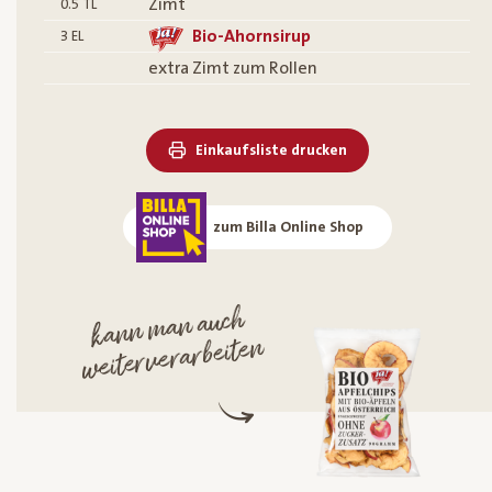
Zimt
0.5
TL
Bio-Ahornsirup
3
EL
extra Zimt zum Rollen
Einkaufsliste drucken
zum Billa Online Shop
kann
man auch
weiterverarbeiten