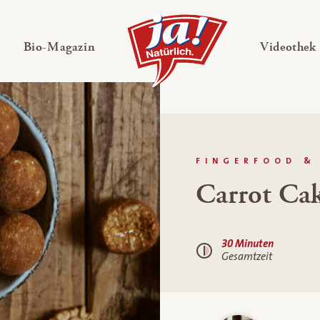
en
Untermenü ausklappen
— Untermenü ausklappen
Bio-Magazin
Videothek
FINGERFOOD &
Carrot Cak
30 Minuten
Gesamtzeit