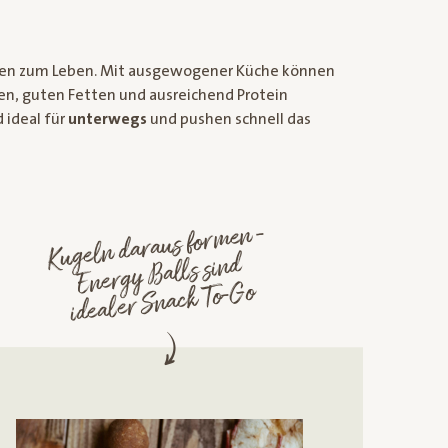
achsen zum Leben. Mit ausgewogener Küche können
n, guten Fetten und ausreichend Protein
 ideal für
unterwegs
und pushen schnell das
Kugeln daraus for
men -
Energy
Balls sind
idealer Snack To-Go