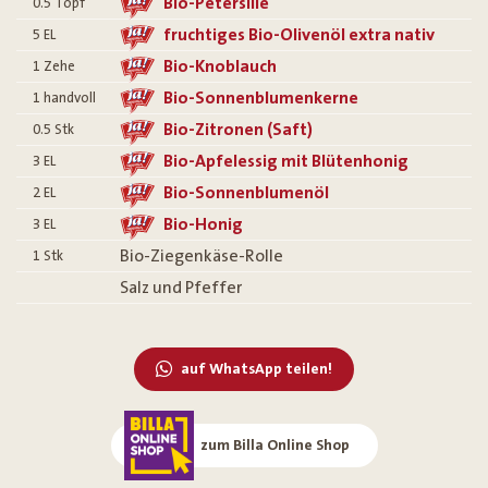
Bio-Petersilie
0.5
Topf
fruchtiges Bio-Olivenöl extra nativ
5
EL
Bio-Knoblauch
1
Zehe
Bio-Sonnenblumenkerne
1
handvoll
Bio-Zitronen (Saft)
0.5
Stk
Bio-Apfelessig mit Blütenhonig
3
EL
Bio-Sonnenblumenöl
2
EL
Bio-Honig
3
EL
Bio-Ziegenkäse-Rolle
1
Stk
Salz und Pfeffer
auf WhatsApp teilen!
zum Billa Online Shop