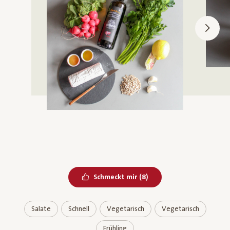
Bereits geliked
Schmeckt mir
(
8
)
Salate
Schnell
Vegetarisch
Vegetarisch
Frühling