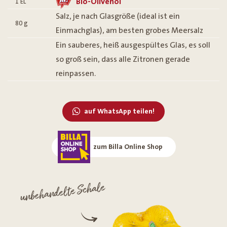
Bio-Olivenöl
1
EL
Salz, je nach Glasgröße (ideal ist ein
80
g
Einmachglas), am besten grobes Meersalz
Ein sauberes, heiß ausgespültes Glas, es soll
so groß sein, dass alle Zitronen gerade
reinpassen.
auf WhatsApp teilen!
zum Billa Online Shop
unbehandelte Schale