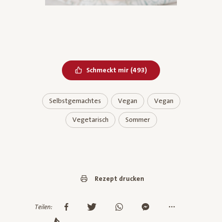
Bereits geliked
Schmeckt mir
(
493
)
Selbstgemachtes
Vegan
Vegan
Vegetarisch
Sommer
Rezept drucken
Teilen: