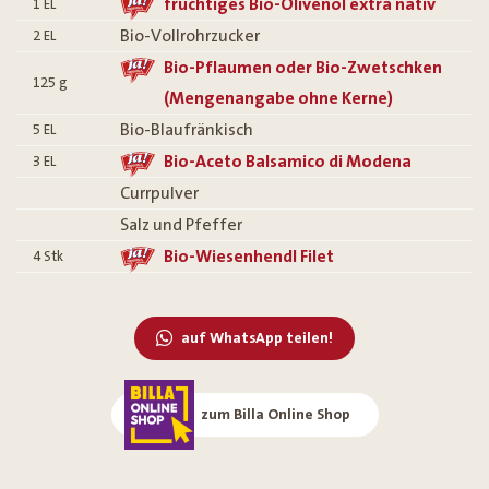
fruchtiges Bio-Olivenöl extra nativ
1
EL
Bio-Vollrohrzucker
2
EL
Bio-Pflaumen oder Bio-Zwetschken
125
g
(Mengenangabe ohne Kerne)
Bio-Blaufränkisch
5
EL
Bio-Aceto Balsamico di Modena
3
EL
Currpulver
Salz und Pfeffer
Bio-Wiesenhendl Filet
4
Stk
auf WhatsApp teilen!
zum Billa Online Shop