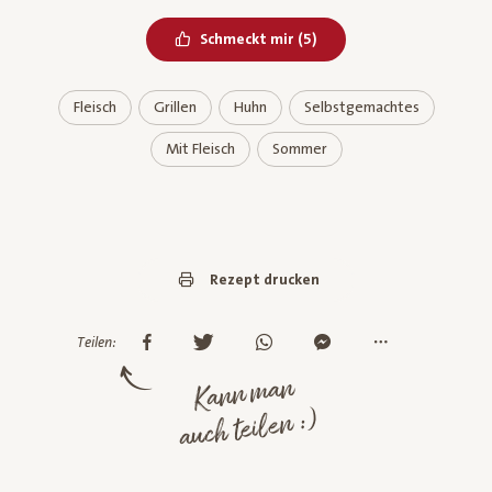
Bereits geliked
Schmeckt mir
(
5
)
Fleisch
Grillen
Huhn
Selbstgemachtes
Mit Fleisch
Sommer
Rezept drucken
Teilen:
Kann man
auch teilen :)