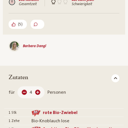
Gesamtzeit
Schwierigkeit
(
5
)
Barbara Dangl
Zutaten
für
4
Personen
rote Bio-Zwiebel
1
Stk
Bio-Knoblauch lose
1
Zehe