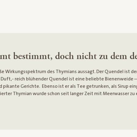
mt bestimmt, doch nicht zu dem 
große Wirkungsspektrum des Thymians aussagt. Der Quendel ist d
in Duft,- reich blühender Quendel ist eine beliebte Bienenweide – 
ikante Gerichte. Ebenso ist er als Tee getrunken, als Sirup ein
erter Thymian wurde schon seit langer Zeit mit Meerwasser zu e