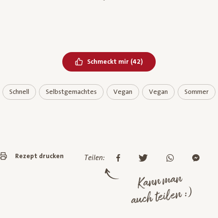
Bereits geliked
Schmeckt mir
(
42
)
Schnell
Selbstgemachtes
Vegan
Vegan
Sommer
Rezept drucken
Teilen:
Kann man
auch teilen :)