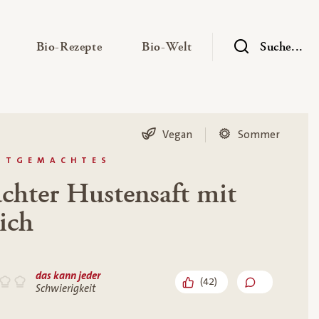
— Untermenü ausklappen
— Untermenü ausklappen
— Untermenü ausklap
Bio-Rezepte
Bio-Welt
Suche...
Vegan
Sommer
BSTGEMACHTES
chter Hustensaft mit
ich
das kann jeder
(
42
)
Schwierigkeit