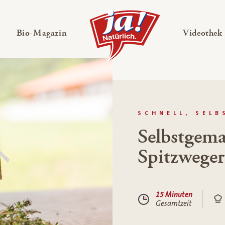
en
Untermenü ausklappen
— Untermenü ausklappen
Bio-Magazin
Videothek
SCHNELL, SEL
Selbstgema
Spitzweger
15 Minuten
Gesamtzeit