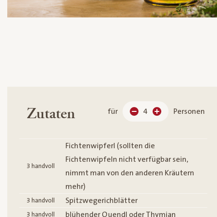
Zutaten
für
4
Personen
Fichtenwipferl (sollten die
Fichtenwipfeln nicht verfügbar sein,
3
handvoll
nimmt man von den anderen Kräutern
mehr)
Spitzwegerichblätter
3
handvoll
blühender Quendl oder Thymian
3
handvoll