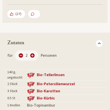
(
27
)
Zutaten
für
2
Personen
140
g,
Bio-Tellerlinsen
ungekocht
Bio-Petersilienwurzel
2
Stück
Bio-Karotten
3
Stück
Bio-Kürbis
0.5
St
Bio-Topinambur
1
Knollen