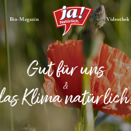
en
Untermenü ausklappen
— Untermenü ausklappen
Bio-Magazin
Videothek
Gut für uns
&
das Klima natürlich