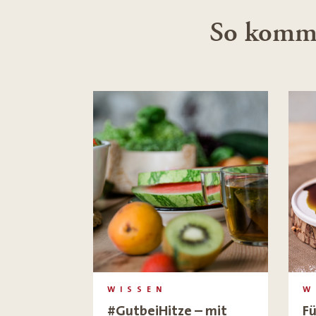
So komms
WISSEN
W
#GutbeiHitze – mit
Fü