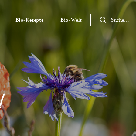
— Untermenü ausklappen
— Untermenü ausklappen
— Untermenü ausklap
Bio-Rezepte
Bio-Welt
Suche...
!