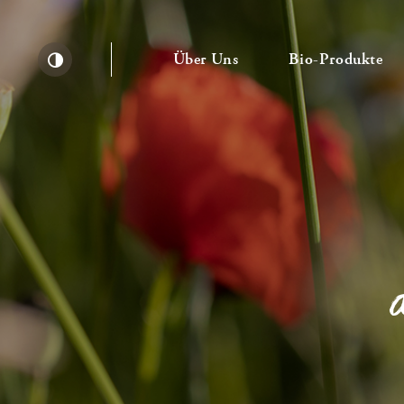
— Untermenü ausklapp
— 
Über Uns
Bio-Produkte
Kontrast erhöhen