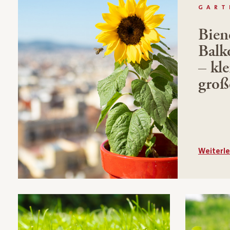
GART
Bien
Balk
– kl
groß
Weiterl