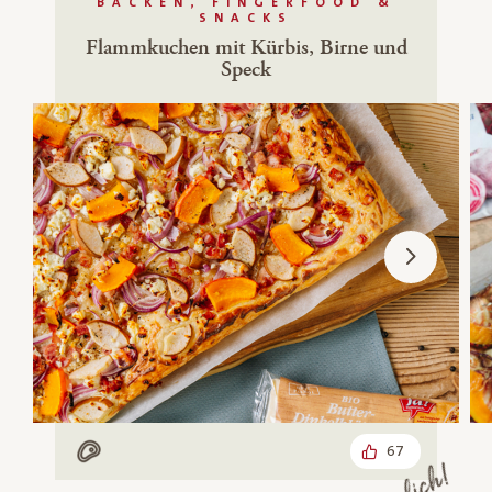
BACKEN, FINGERFOOD &
SNACKS
Flammkuchen mit Kürbis, Birne und
Speck
67
Mit Fleisch