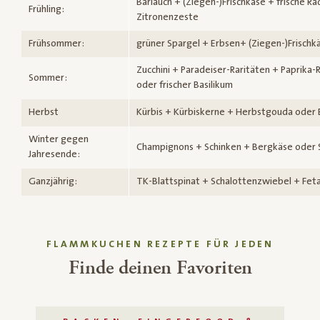
Bärlauch + (Ziegen-)Frischkäse + frische Ra
Frühling:
Zitronenzeste
Frühsommer:
grüner Spargel + Erbsen+ (Ziegen-)Frischk
Zucchini + Paradeiser-Raritäten + Paprika
Sommer:
oder frischer Basilikum
Herbst
Kürbis + Kürbiskerne + Herbstgouda oder 
Winter gegen
Champignons + Schinken + Bergkäse oder 
Jahresende:
Ganzjährig:
TK-Blattspinat + Schalottenzwiebel + Fet
FLAMMKUCHEN REZEPTE FÜR JEDEN
Finde deinen Favoriten