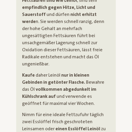
Fettsäuren sind wie Leinöl
, sind sehr
empfindlich gegen Hitze, Licht und
Sauerstoff
und dürfen
nicht erhitzt
werde
n. Sie werden schnell ranzig, denn
der hohe Gehalt an mehrfach
ungesättigten Fettsäuren führt bei
unsachgemäßer Lagerung schnell zur
Oxidation dieser Fettsäuren, lässt freie
Radikale entstehen und macht das Öl
ungenießbar.
Kaufe
daher Leinöl
nur in kleinen
Gebinden in getönter Flasche.
Bewahre
das Öl
vollkommen abgedunkelt im
Kühlschrank auf
und verwende es
geöffnet für maximal vier Wochen.
Nimm für eine ideale Fettzufuhr täglich
zwei Esslöffel frisch geschroteten
Leinsamen oder
einen Esslöffel Leinöl
zu