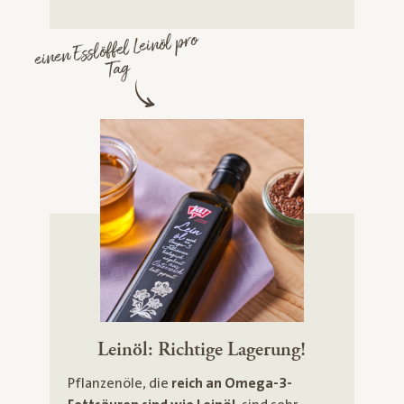
einen Esslöffel Leinöl pro
Tag
Leinöl: Richtige Lagerung!
Pflanzenöle, die
reich an Omega-3-