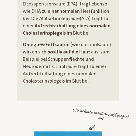
Eicosapentaensäure (EPA), trägt ebenso
wie DHA zu einer normalen Herzfunktion
bei. Die Alpha-Linolensäure(ALA) trägt zu
einer
Aufrechterhaltung eines normalen
Cholesterinspiegels
im Blut bei.
Omega-6-Fettsäuren
(wie die Linolsäure)
wirken sich
positiv auf die Haut
aus, zum
Beispiel bei Schuppenflechte und
Neurodermitis. Linolsäure trägt zu einer
Aufrechterhaltung eines normalen
Cholesterinspiegels im Blut bei.
Wir nehmen meist zu viel Omega-6
auf