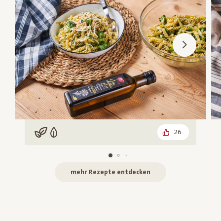
26
Vegan
Vegetarisch
mehr Rezepte entdecken