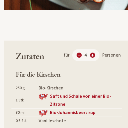
Zutaten
für
4
Personen
Für die Kirschen
Bio-Kirschen
250
g
Saft und Schale von einer Bio-
1
Stk.
Zitrone
Bio-Johannisbeersirup
30
ml
Vanilleschote
0.5
Stk.