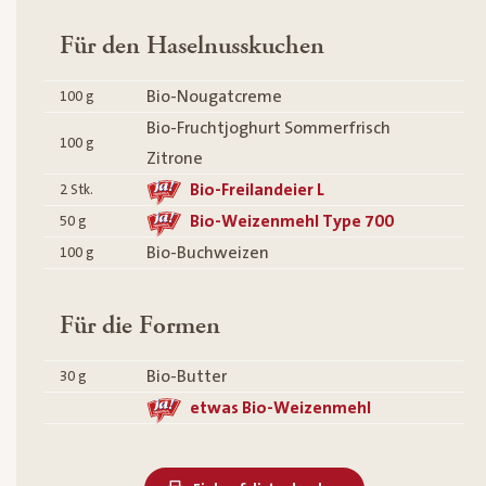
Für den Haselnusskuchen
Bio-Nougatcreme
100
g
Bio-Fruchtjoghurt Sommerfrisch
100
g
Zitrone
Bio-Freilandeier L
2
Stk.
Bio-Weizenmehl Type 700
50
g
Bio-Buchweizen
100
g
Für die Formen
Bio-Butter
30
g
etwas Bio-Weizenmehl