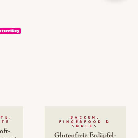
TE,
BACKEN,
HTE
FINGERFOOD &
SNACKS
oft-
Glutenfreie Erdäpfel-