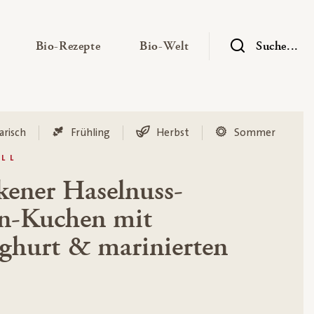
— Untermenü ausklappen
— Untermenü ausklappen
— Untermenü ausklap
Bio-Rezepte
Bio-Welt
Suche...
arisch
Frühling
Herbst
Sommer
LL
ener Haselnuss-
n-Kuchen mit
ghurt & marinierten