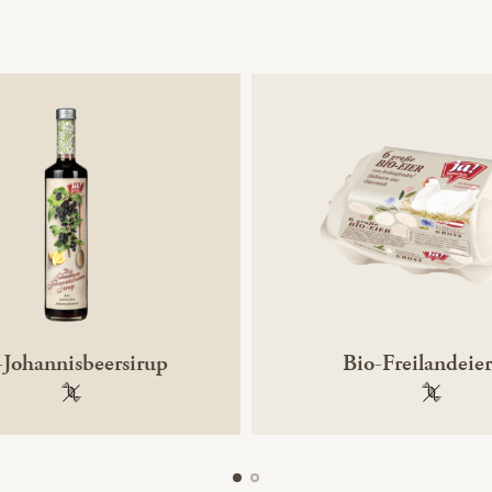
-Johannisbeersirup
Bio-Freilandeier
100 % gentechnikfrei
100 % ge