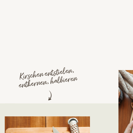
Kirschen entstielen,
entkernen, halbieren