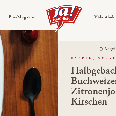
en
Untermenü ausklappen
— Untermenü ausklappen
Bio-Magazin
Videothek
Veget
BACKEN, SCHNE
Halbgeback
Buchweize
Zitronenjo
Kirschen