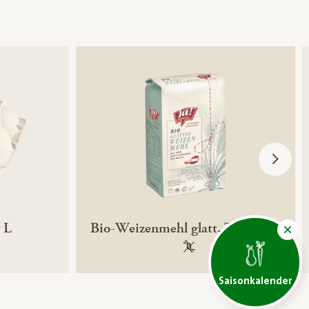
 L
Bio-Weizenmehl glatt, Type 700
ntechnikfrei
100 % gentechnikfrei
Saisonkalender