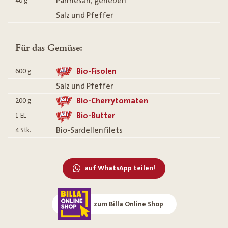
Parmesan, gerieben
40
g
Salz und Pfeffer
Für das Gemüse:
Bio-Fisolen
600
g
Salz und Pfeffer
Bio-Cherrytomaten
200
g
Bio-Butter
1
EL
Bio-Sardellenfilets
4
Stk.
auf WhatsApp teilen!
zum Billa Online Shop