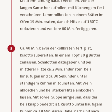
Kräutermischung darauf verteilen. Von der
langen Kante her aufrollen, mit Küchengarn fest
verschnüren. Lammrollbraten in einem Bräter im
Ofen 15 Min. braten, danach Hitze auf 160°C
reduzieren und weitere 60 Min. fertig garen.
Ca. 40 Min. bevor der Rollbraten fertig ist,
3
Risotto zubereiten: In einem Topf 50 g Butter
zerlassen, Schalotten dazugeben und bei
mittlerer Hitze ca. 2 Min. andünsten. Reis
hinzufügen und ca. 30 Sekunden unter
ständigem Rühren mitdünsten. Mit Wein
ablöschen und bei starker Hitze einkochen
lassen. Mit so viel Suppe aufgießen, dass der
Reis knapp bedeckt ist. Risotto unter häufigem
Rühren ca. 18 Min. garen. Dabei nach und nach