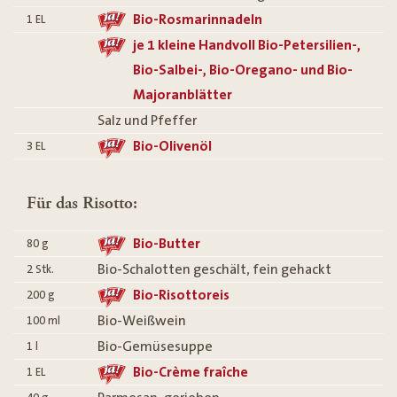
Bio-Rosmarinnadeln
1
EL
je 1 kleine Handvoll Bio-Petersilien-,
Bio-Salbei-, Bio-Oregano- und Bio-
Majoranblätter
Salz und Pfeffer
Bio-Olivenöl
3
EL
Für das Risotto:
Bio-Butter
80
g
Bio-Schalotten geschält, fein gehackt
2
Stk.
Bio-Risottoreis
200
g
Bio-Weißwein
100
ml
Bio-Gemüsesuppe
1
l
Bio-Crème fraîche
1
EL