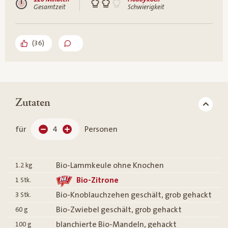
Gesamtzeit
Schwierigkeit
(
36
)
Zutaten
für
4
Personen
Bio-Lammkeule ohne Knochen
1.2
kg
Bio-Zitrone
1
Stk.
Bio-Knoblauchzehen geschält, grob gehackt
3
Stk.
Bio-Zwiebel geschält, grob gehackt
60
g
blanchierte Bio-Mandeln, gehackt
100
g