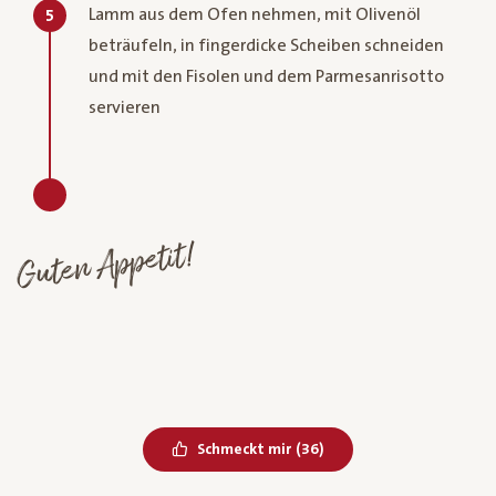
Lamm aus dem Ofen nehmen, mit Olivenöl
5
beträufeln, in fingerdicke Scheiben schneiden
und mit den Fisolen und dem Parmesanrisotto
servieren
Guten Appetit!
Bereits geliked
Schmeckt mir
(
36
)