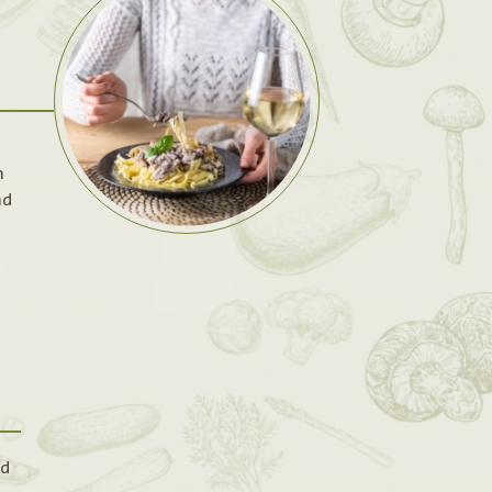
n
nd
d