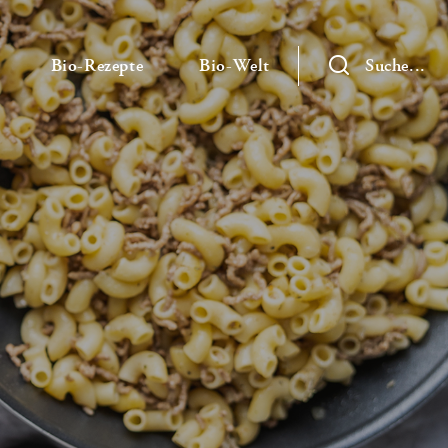
— Untermenü ausklappen
— Untermenü ausklappen
— Untermenü ausklap
Bio-Rezepte
Bio-Welt
Suche...