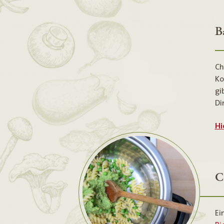
B
Ch
Ko
gi
Di
Hi
C
Ei