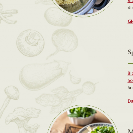
Bi
di
Gl
S
Bi
So
Sn
Da
M