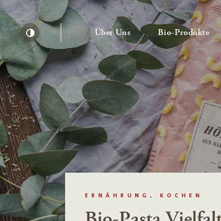
— Untermenü ausklapp
— 
Über Uns
Bio-Produkte
Kontrast erhöhen
ERNÄHRUNG, KOCHEN
Bio-Pasta Vielfalt