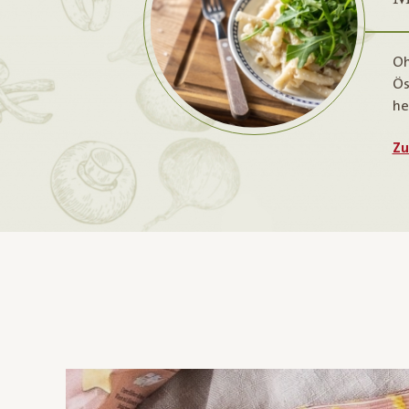
Oh
Ös
he
Zu