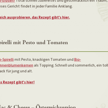
o-Erbsen!
Total schnell zubereitet und geschmacklich ein Traum,
eses Gericht findet in jeder Familie Anklang.
eich ausprobieren, das Rezept gibt’s hier.
pirelli mit Pesto und Tomaten
o-Spirelli
mit Pesto, knackigen Tomaten und
Bio-
nnenblumenkernen
als Topping. Schnell und sommerlich, ein tol
ack für jung und alt.
s Rezept gibt’s hier!
ac & Cheese – Österreichversion