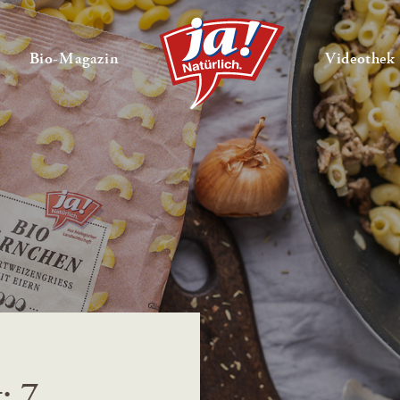
en
Untermenü ausklappen
— Untermenü ausklappen
Bio-Magazin
Videothek
: 7