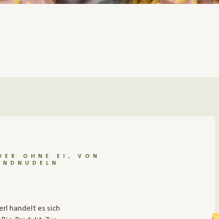
DER OHNE EI, VON
ANDNUDELN
Bio-Dinkel-Makkaroni
Bei den Ja! Natürlich Bio-Dinkel-Makkaroni