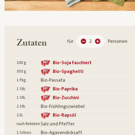
Zutaten
für
2
Personen
Bio-Soja Faschiert
100
g
Bio-Spaghetti​
350
g
Bio-Passata
1
Pkg.
Bio-Paprika​
1
Stk.
Bio-Zucchini​
1
Stk.
Bio-Frühlingszwiebel
2
Stk.
Bio-Rapsöl​
2
EL
Salz und Pfeffer​
nach Belieben
Bio-Agavendicksaft​
1
Schuss