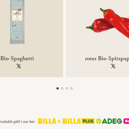
Bio-Spaghetti
roter Bio-Spitzpap
100 % gentechnikfrei
100 % ge
rodukte gibt's nur bei: