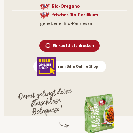
Bio-Oregano
frisches Bio-Basilikum
geriebener Bio-Parmesan
Einkaufsliste drucken
zum Billa Online Shop
Da
mit gelingt deine
fleischlose
Bolognese!