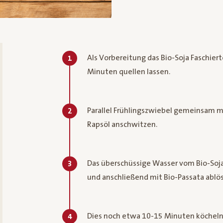
Als Vorbereitung das Bio-Soja Faschie
1
Minuten quellen lassen.​
Parallel Frühlingszwiebel gemeinsam mi
2
Rapsöl anschwitzen.
Das überschüssige Wasser vom Bio-Soj
3
und anschließend mit Bio-Passata ablö
Dies noch etwa 10-15 Minuten köcheln 
4