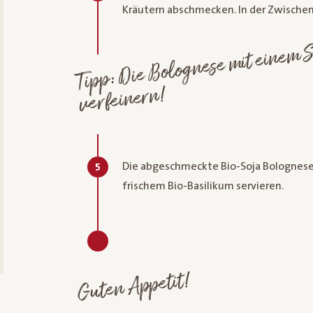
Kräutern abschmecken. ​In der Zwischen
Ti
D
Bolog
mit 
m Sc
Agavendi
verfeinern!
Die abgeschmeckte Bio-Soja Bolognese
5
frischem Bio-Basilikum servieren.
Guten Appetit!