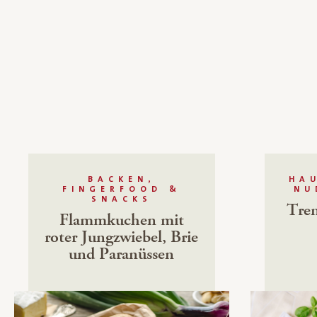
BACKEN,
HA
FINGERFOOD &
NU
SNACKS
Tren
Flammkuchen mit
roter Jungzwiebel, Brie
und Paranüssen