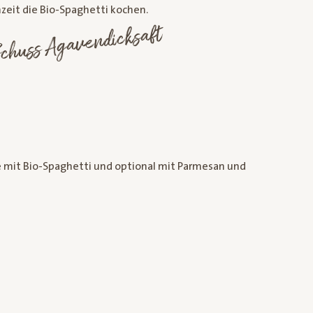
zeit die Bio-Spaghetti kochen.
pp:
ie
nese
eine
huss
cksaft
 mit Bio-Spaghetti und optional mit Parmesan und