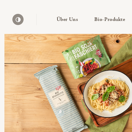
— Untermenü ausklapp
— 
Über Uns
Bio-Produkte
Kontrast erhöhen