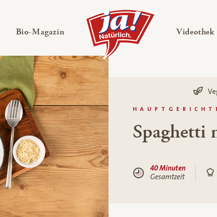
en
Untermenü ausklappen
— Untermenü ausklappen
Bio-Magazin
Videothek
Ve
HAUPTGERICHT
Spaghetti 
40 Minuten
Gesamtzeit