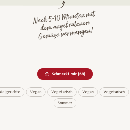
Nach 5-10
Minuten
mit
de
Ge
müse ver
m angebratenen
mengen!
Bereits geliked
Schmeckt mir
(
68
)
delgerichte
Vegan
Vegetarisch
Vegan
Vegetarisch
Sommer