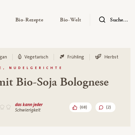
— Untermenü ausklappen
— Untermenü ausklappen
— Untermenü ausklap
Bio-Rezepte
Bio-Welt
Suche...
gan
Vegetarisch
Frühling
Herbst
E, NUDELGERICHTE
mit Bio-Soja Bolognese
das kann jeder
(
68
)
(2)
Schwierigkeit