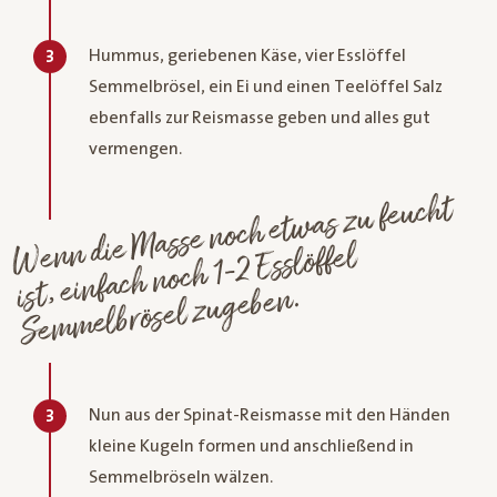
Hummus, geriebenen Käse, vier Esslöffel
3
Semmelbrösel, ein Ei und einen Teelöffel Salz
ebenfalls zur Reismasse geben und alles gut
vermengen.
Wenn die
Masse noch et
was zu feucht
Se
m
ist, einfach noch 1-2 Esslöffel
melbrösel zugeben.
Nun aus der Spinat-Reismasse mit den Händen
3
kleine Kugeln formen und anschließend in
Semmelbröseln wälzen.