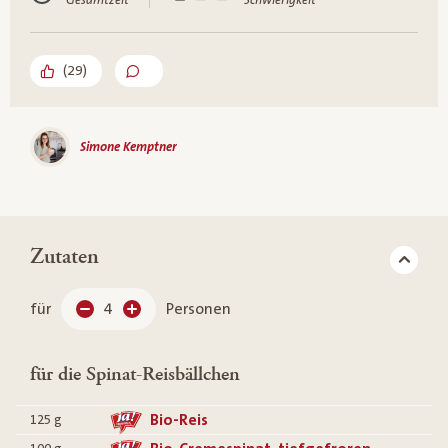
Gesamtzeit
Schwierigkeit
(
29
)
Simone Kemptner
Zutaten
für
4
Personen
für die Spinat-Reisbällchen
Bio-Reis
125
g