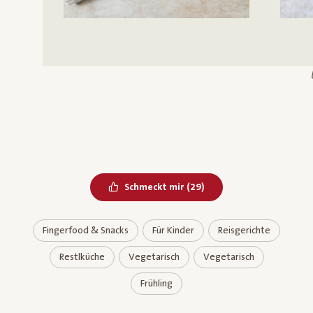
Bereits geliked
Schmeckt mir
(
29
)
Fingerfood & Snacks
Für Kinder
Reisgerichte
Restlküche
Vegetarisch
Vegetarisch
Frühling