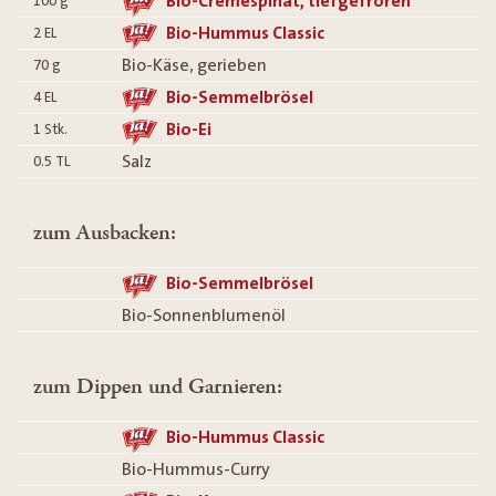
Bio-Cremespinat, tiefgefroren
100
g
Bio-Hummus Classic
2
EL
Bio-Käse, gerieben
70
g
Bio-Semmelbrösel
4
EL
Bio-Ei
1
Stk.
Salz
0.5
TL
zum Ausbacken:
Bio-Semmelbrösel
Bio-Sonnenblumenöl
zum Dippen und Garnieren:
Bio-Hummus Classic
Bio-Hummus-Curry