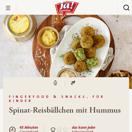
FINGERFOOD & SNACKS, FÜR
KINDER
Spinat-Reisbällchen mit Hummus
45 Minuten
das kann jeder