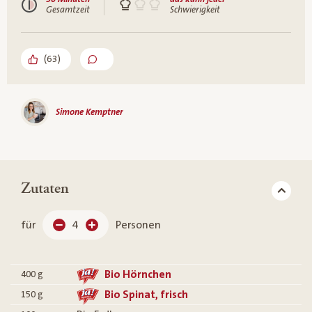
Gesamtzeit
Schwierigkeit
(
63
)
Simone Kemptner
Zutaten
für
4
Personen
Bio Hörnchen
400
g
Bio Spinat, frisch
150
g