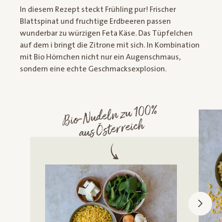
In diesem Rezept steckt Frühling pur! Frischer
Blattspinat und fruchtige Erdbeeren passen
wunderbar zu würzigen Feta Käse. Das Tüpfelchen
auf dem i bringt die Zitrone mit sich. In Kombination
mit Bio Hörnchen nicht nur ein Augenschmaus,
sondern eine echte Geschmacksexplosion.
Bio-
Nudeln zu 100%
aus Österreich