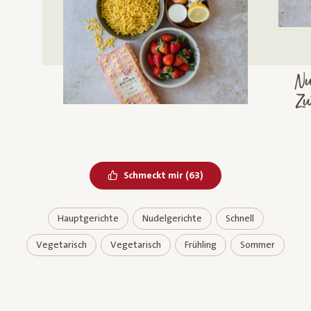
Nu
Zu
Bereits geliked
Schmeckt mir
(
63
)
Hauptgerichte
Nudelgerichte
Schnell
Vegetarisch
Vegetarisch
Frühling
Sommer