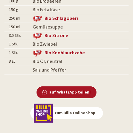
Bio Erdbeeren
100
g
Bio Feta Käse
150
g
Bio Schlagobers
250
ml
Gemüsesuppe
150
ml
Bio Zitrone
0.5
Stk.
Bio Zwiebel
1
Stk.
Bio Knoblauchzehe
1
Stk.
Bio Öl, neutral
3
EL
Salz und Pfeffer
auf WhatsApp teilen!
zum Billa Online Shop