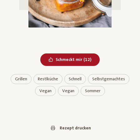
Bereits geliked
Schmeckt mir
(
12
)
Grillen
Restlküche
Schnell
Selbstgemachtes
Vegan
Vegan
Sommer
Rezept drucken