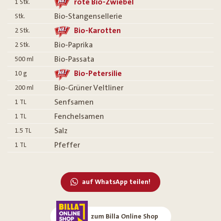
rote Bio-Zwiebel
1
Stk.
Bio-Stangensellerie
Stk.
Bio-Karotten
2
Stk.
Bio-Paprika
2
Stk.
Bio-Passata
500
ml
Bio-Petersilie
10
g
Bio-Grüner Veltliner
200
ml
Senfsamen
1
TL
Fenchelsamen
1
TL
Salz
1.5
TL
Pfeffer
1
TL
auf WhatsApp teilen!
zum Billa Online Shop