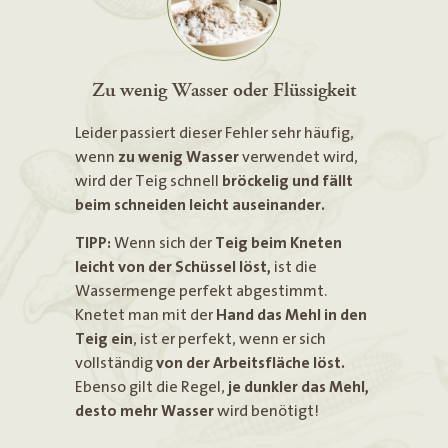
Zu wenig Wasser oder Flüssigkeit
Leider passiert dieser Fehler sehr häufig,
wenn
zu wenig Wasser
verwendet wird,
wird der Teig schnell
bröckelig und fällt
beim schneiden leicht auseinander.
TIPP:
Wenn sich der
Teig beim Kneten
leicht von der Schüssel löst,
ist die
Wassermenge perfekt abgestimmt.
Knetet man mit der
Hand das Mehl in den
Teig ein
, ist er perfekt, wenn er sich
vollständig
von der Arbeitsfläche löst.
Ebenso gilt die Regel,
je dunkler das Mehl,
desto mehr Wasser
wird benötigt!