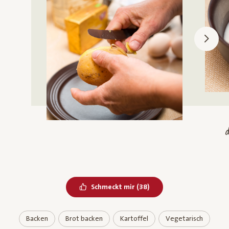
Bereits geliked
Schmeckt mir
(
38
)
Backen
Brot backen
Kartoffel
Vegetarisch