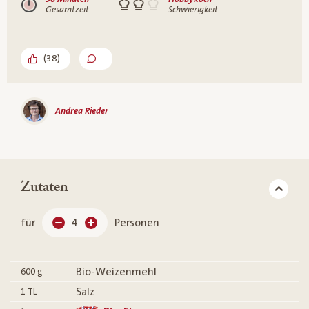
Gesamtzeit
Schwierigkeit
(
38
)
Andrea Rieder
Zutaten
für
4
Personen
Bio-Weizenmehl
600
g
Salz
1
TL