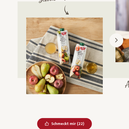
Bereits geliked
Schmeckt mir
(
22
)