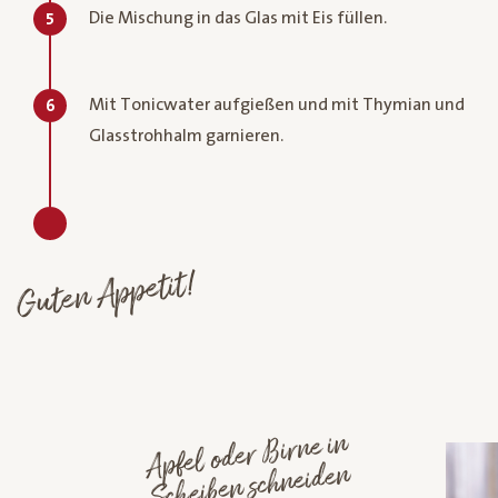
Die Mischung in das Glas mit Eis füllen.
5
Mit Tonicwater aufgießen und mit Thymian und
6
Glasstrohhalm garnieren.
Guten Appetit!
Apfel oder
Birne in
Scheiben schneiden