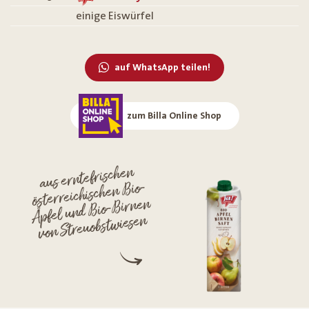
einige Eiswürfel
auf WhatsApp teilen!
zum Billa Online Shop
aus erntefrischen
österreichischen Bio-
Äpfel und Bio-Birnen
von Streuobstwiesen