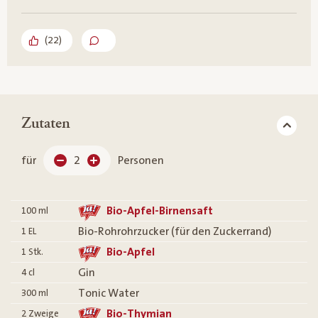
(
22
)
Zutaten
für
2
Personen
Bio-Apfel-Birnensaft
100
ml
Bio-Rohrohrzucker (für den Zuckerrand)
1
EL
Bio-Apfel
1
Stk.
Gin
4
cl
Tonic Water
300
ml
Bio-Thymian
2
Zweige