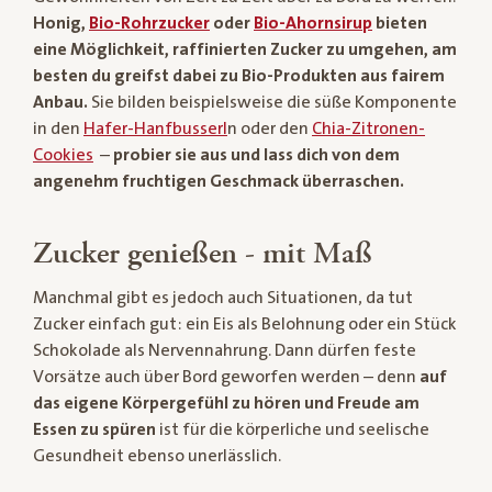
Honig,
Bio-Rohrzucker
oder
Bio-Ahornsirup
bieten
eine Möglichkeit, raffinierten Zucker zu umgehen, am
besten du greifst dabei zu Bio-Produkten aus fairem
Anbau.
Sie bilden beispielsweise die süße Komponente
in den
Hafer-Hanfbusserl
n oder den
Chia-Zitronen-
Cookies
–
probier sie aus und lass dich von dem
angenehm fruchtigen Geschmack überraschen.
Zucker genießen - mit Maß
Manchmal gibt es jedoch auch Situationen, da tut
Zucker einfach gut: ein Eis als Belohnung oder ein Stück
Schokolade als Nervennahrung. Dann dürfen feste
Vorsätze auch über Bord geworfen werden – denn
auf
das eigene Körpergefühl zu hören und Freude am
Essen zu spüren
ist für die körperliche und seelische
Gesundheit ebenso unerlässlich.