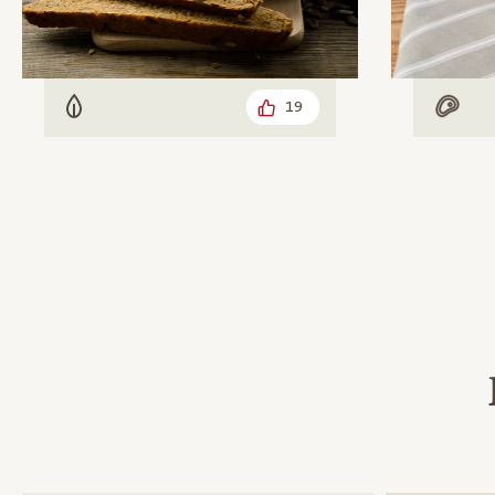
19
Vegetarisch
Mit F