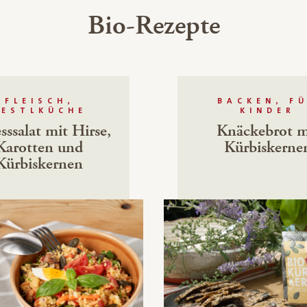
Bio-Rezepte
FLEISCH,
BACKEN, F
RESTLKÜCHE
KINDER
sssalat mit Hirse,
Knäckebrot m
Karotten und
Kürbiskerne
Kürbiskernen