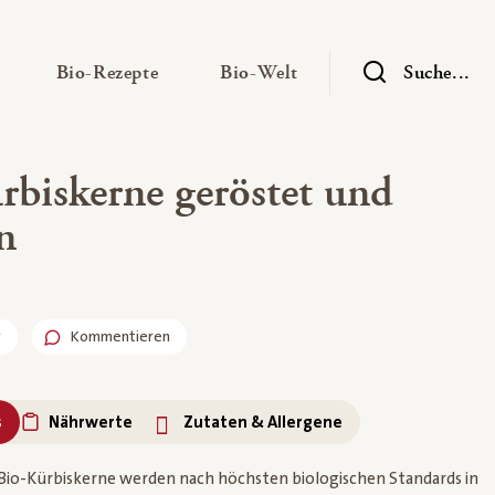
— Untermenü ausklappen
— Untermenü ausklappen
— Untermenü ausklap
Bio-Rezepte
Bio-Welt
Suche...
rbiskerne geröstet und
n
r
Kommentieren
s
Nährwerte
Zutaten & Allergene
h Bio-Kürbiskerne werden nach höchsten biologischen Standards in