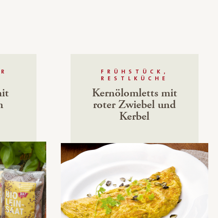
ÜR
FRÜHSTÜCK,
RESTLKÜCHE
it
Kernölomletts mit
n
roter Zwiebel und
Kerbel