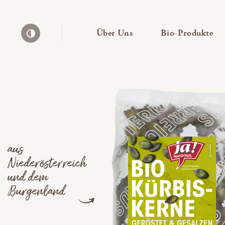
— Untermenü ausklapp
— 
Über Uns
Bio-Produkte
Kontrast erhöhen
aus
Niederösterreich
und dem
Burgenland