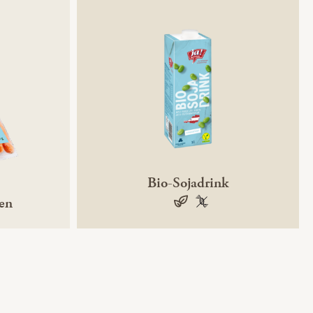
Bio-Sojadrink
en
vegan
100 % gentechnikfrei