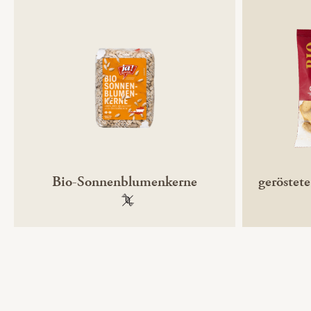
Bio-Sonnenblumenkerne
geröstet
100 % gentechnikfrei