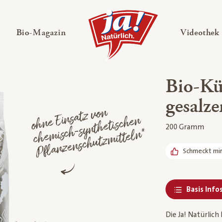
en
Untermenü ausklappen
— Untermenü ausklappen
Bio-Magazin
Videothek
Bio-Kü
gesalze
o
h
nsatz
vo
n
c
he
h-sy
nt
hetisc
he
Pfla
nze
nsc
h
utz
mittel
ne
Ei
n
200 Gramm
misc
n*
Schmeckt mi
Basis Info
Die Ja! Natürlic