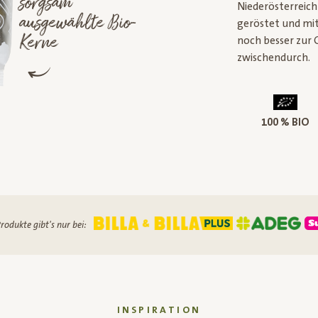
sorgsam
Niederösterreich
ausgewählte Bio-
geröstet und mit
Kerne
noch besser zur
zwischendurch.
100 % BIO
rodukte gibt's nur bei:
INSPIRATION