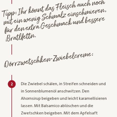
Tipp: Ihr könnt das Fleisch auch noch
mit ein
wenig Sch
malz einsch
für den extra
Gesch
mieren,
mack und bessere
Bratlfettn.
Dörrzwetschken-Zwiebelcreme:
Die Zwiebel schälen, in Streifen schneiden und
2
in Sonnenblumenöl anschwitzen. Den
Ahornsirup beigeben und leicht karamellisieren
lassen. Mit Balsamico ablöschen und die
Zwetschken beigeben. Mit dem Apfelsaft