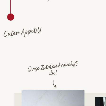
Guten Appetit!
Diese Zutaten brauchst
du!