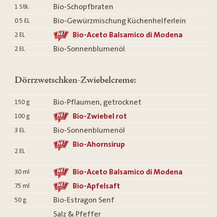
Bio-Schopfbraten
1
Stk.
Bio-Gewürzmischung Küchenhelferlein
0.5
EL
Bio-Aceto Balsamico di Modena
2
EL
Bio-Sonnenblumenöl
2
EL
Dörrzwetschken-Zwiebelcreme:
Bio-Pflaumen, getrocknet
150
g
Bio-Zwiebel rot
100
g
Bio-Sonnenblumenöl
3
EL
Bio-Ahornsirup
2
EL
Bio-Aceto Balsamico di Modena
30
ml
Bio-Apfelsaft
75
ml
Bio-Estragon Senf
50
g
Salz & Pfeffer