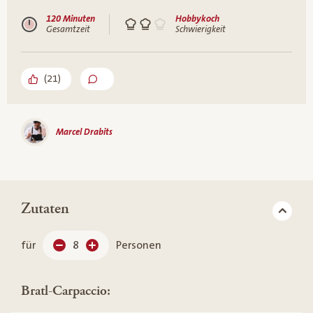
120 Minuten
Hobbykoch
Gesamtzeit
Schwierigkeit
(
21
)
Marcel Drabits
Zutaten
für
8
Personen
Bratl-Carpaccio: