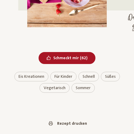
De
g
Bereits geliked
Schmeckt mir
(
62
)
Eis Kreationen
Für Kinder
Schnell
Süßes
Vegetarisch
Sommer
Rezept drucken