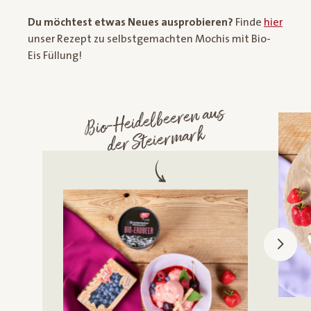
Du möchtest etwas Neues ausprobieren?
Finde
hier
unser Rezept zu selbstgemachten Mochis mit Bio-
Eis Füllung!
Bio-
Heidelbeeren aus
der Steier
mark