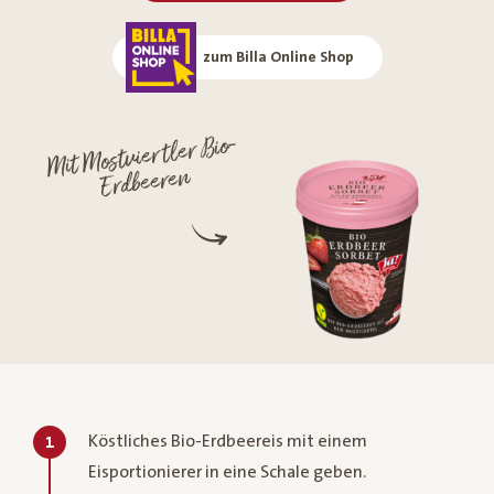
zum Billa Online Shop
Mit
Mostviertler Bio-
Erdbeeren
Köstliches Bio-Erdbeereis mit einem
1
Eisportionierer in eine Schale geben.