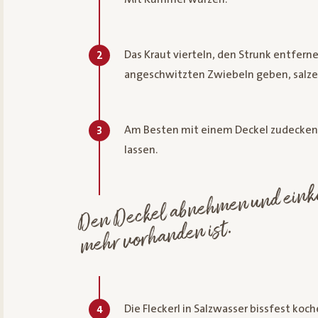
Das Kraut vierteln, den Strunk entferne
2
angeschwitzten Zwiebeln geben, salze
Am Besten mit einem Deckel zudecken u
3
lassen.
D
Deckel
men und einkochen bis 
mehr vorhanden ist.
Die Fleckerl in Salzwasser bissfest k
4