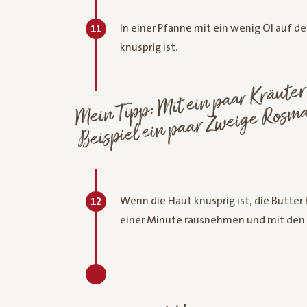
In einer Pfanne mit ein wenig Öl auf de
11
knusprig ist.
Mit ein paar
meckt es noc
Beispiel 
we
R
Mein Tip
marin
Wenn die Haut knusprig ist, die Butte
12
einer Minute rausnehmen und mit den K