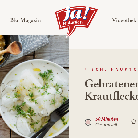
en
Untermenü ausklappen
— Untermenü ausklappen
Bio-Magazin
Videothek
FISCH, HAUPT
Gebratener
Krautfleck
50 Minuten
Gesamtzeit