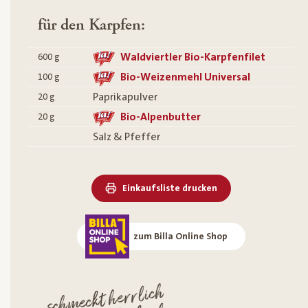
für den Karpfen:
Waldviertler Bio-Karpfenfilet
600
g
Bio-Weizenmehl Universal
100
g
Paprikapulver
20
g
Bio-Alpenbutter
20
g
Salz & Pfeffer
Einkaufsliste drucken
zum Billa Online Shop
sch
meckt herrlich