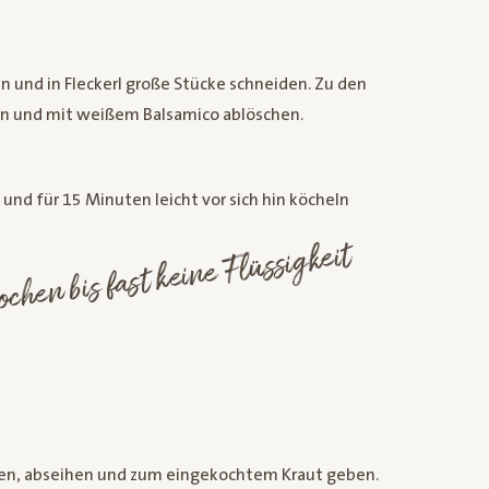
n und in Fleckerl große Stücke schneiden. Zu den
n und mit weißem Balsamico ablöschen.
nd für 15 Minuten leicht vor sich hin köcheln
en
 abneh
fast keine Flüssigkeit
ochen, abseihen und zum eingekochtem Kraut geben.