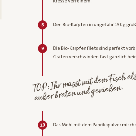
Kresse verfeinern.
Den Bio-Karpfen in ungefähr 150g groß
8
Die Bio-Karpfenfilets sind perfekt vorb
9
Gräten verschwinden fast gänzlich bei
P: 
mü
mit
m Fisch also a
me
mac
TO
außer braten und genießen.
Das Mehl mit dem Paprikapulver mische
10