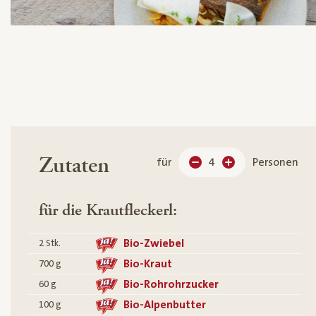
Zutaten
für
4
Personen
für die Krautfleckerl:
Bio-Zwiebel
2
Stk.
Bio-Kraut
700
g
Bio-Rohrohrzucker
60
g
Bio-Alpenbutter
100
g