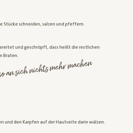
e Stücke schneiden, salzen und pfeffern.
ereitet und geschröpft, dass heißt die restlichen
m Braten.
Ihr
sst
 de
n sich nichts
hr
hen
n und den Karpfen auf der Hautseite darin wälzen.