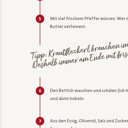
Mit viel frischem Pfeffer würzen. Wer
5
Butter verfeinern.
Tipp: Krautfleck
mer ein k
Pfeff
Desh
me
m E
mit fri
mah
Pfe
wür
Den Rettich waschen und schälen (ich h
6
und dünn hobeln.
Aus den Essig, Olivenöl, Salz und Zuck
7