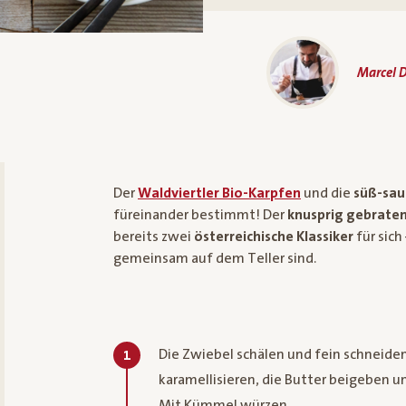
Marcel D
Der
Waldviertler Bio-Karpfen
und die
süß-sau
füreinander bestimmt! Der
knusprig gebraten
bereits zwei
österreichische Klassiker
für sich
gemeinsam auf dem Teller sind.
Die Zwiebel schälen und fein schneide
1
karamellisieren, die Butter beigeben 
Mit Kümmel würzen.