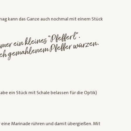
 mag kann das Ganze auch nochmal mit einem Stück
erl brauchen i
m
leines “
erl”.
alb i
m
r a
nde
sch ge
lene
m
ffer
zen.
abe ein Stück mit Schale belassen für die Optik)
er eine Marinade rühren und damit übergießen. Mit