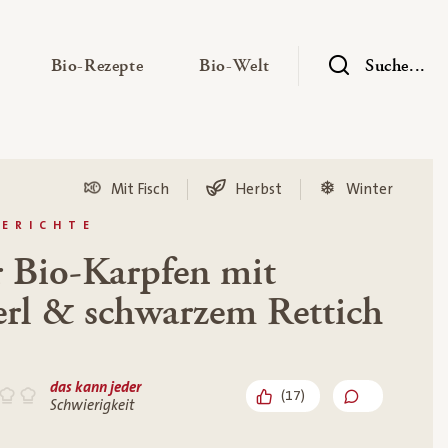
— Untermenü ausklappen
— Untermenü ausklappen
— Untermenü ausklap
Bio-Rezepte
Bio-Welt
Suche...
Mit Fisch
Herbst
Winter
GERICHTE
 Bio-Karpfen mit
erl & schwarzem Rettich
das kann jeder
(
17
)
Schwierigkeit