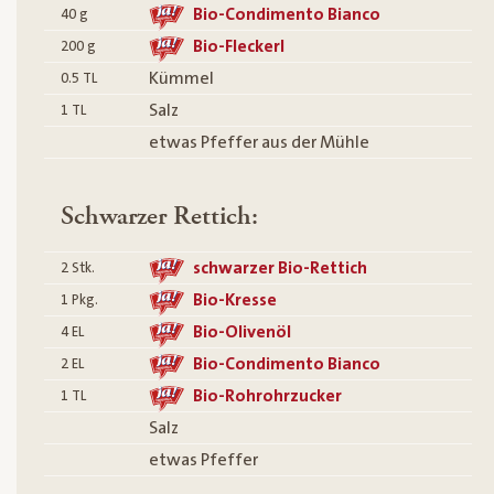
Bio-Condimento Bianco
40
g
Bio-Fleckerl
200
g
Kümmel
0.5
TL
Salz
1
TL
etwas Pfeffer aus der Mühle
Schwarzer Rettich:
schwarzer Bio-Rettich
2
Stk.
Bio-Kresse
1
Pkg.
Bio-Olivenöl
4
EL
Bio-Condimento Bianco
2
EL
Bio-Rohrohrzucker
1
TL
Salz
etwas Pfeffer