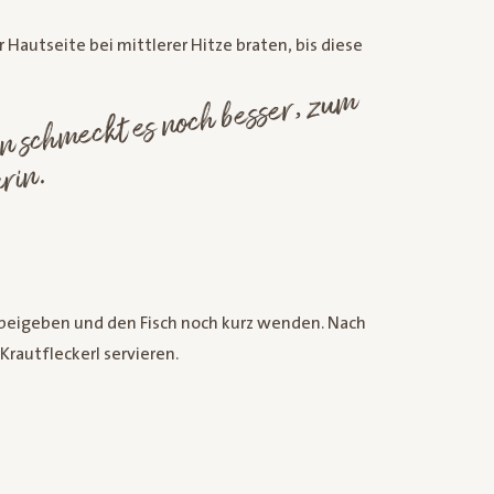
r Hautseite bei mittlerer Hitze braten, bis diese
 Kräutern sch
h besser, zu
m
ein paar Z
ige
os
p:
.
r beigeben und den Fisch noch kurz wenden. Nach
rautfleckerl servieren.