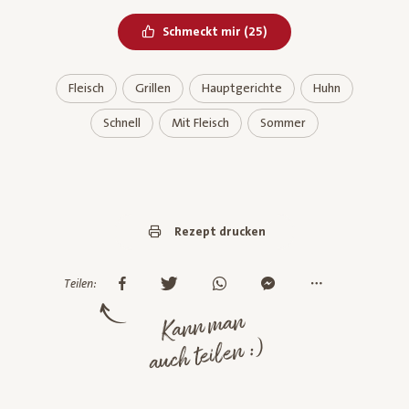
Bereits geliked
Schmeckt mir
(
25
)
Fleisch
Grillen
Hauptgerichte
Huhn
Schnell
Mit Fleisch
Sommer
Rezept drucken
Teilen:
Kann man
auch teilen :)