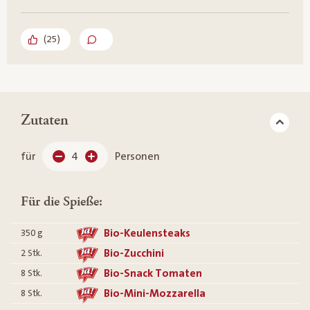
(
25
)
Zutaten
für
4
Personen
Für die Spieße:
Bio-Keulensteaks
350
g
Bio-Zucchini
2
Stk.
Bio-Snack Tomaten
8
Stk.
Bio-Mini-Mozzarella
8
Stk.