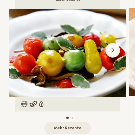
Low Carb
Vegan
Vegetarisch
Mehr Rezepte