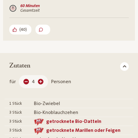
60 Minuten
Gesamtzeit
(
40
)
Zutaten
für
4
Personen
Bio-Zwiebel
1
Stück
Bio-Knoblauchzehen
3
Stück
getrocknete Bio-Datteln
3
Stück
getrocknete Marillen oder Feigen
3
Stück