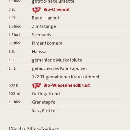
getrocknete Limette
1
Stück
Bio-Olivenöl
5
EL
Ras el Hanout
1
TL
Zimtstange
1
Stück
Sternanis
1
Stück
Pimentkörnern
3
Stück
Harissa
1
EL
gemahlene Muskatblüte
1
EL
geräuchertes Paprikapulver
1
TL
1/2 TL gemahlener Kreuzkümmel
Bio-Wiesenhendlbrust
600
g
Geflügelfond
500
ml
Granatapfel
1
Stück
Salz, Pfeffer
Für das Minz-Joghurt: