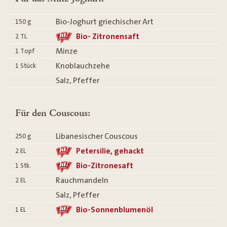
Bio-Joghurt griechischer Art
150
g
Bio- Zitronensaft
2
TL
Minze
1
Topf
Knoblauchzehe
1
Stück
Salz, Pfeffer
Für den Couscous:
Libanesischer Couscous
250
g
Petersilie, gehackt
2
EL
Bio-Zitronesaft
1
Stk.
Rauchmandeln
2
EL
Salz, Pfeffer
Bio-Sonnenblumenöl
1
EL