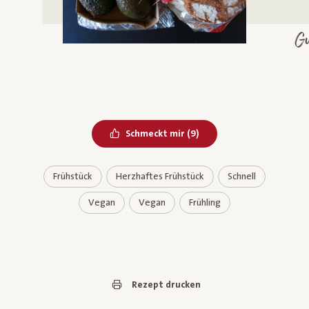
Gu
Bereits geliked
Schmeckt mir
(
9
)
Frühstück
Herzhaftes Frühstück
Schnell
Vegan
Vegan
Frühling
Rezept drucken