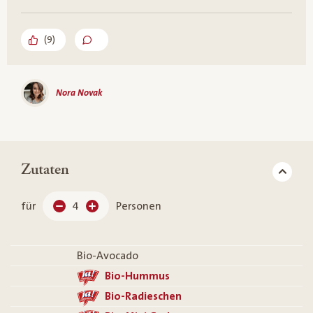
(
9
)
Nora Novak
Zutaten
für
4
Personen
Bio-Avocado
Bio-Hummus
Bio-Radieschen