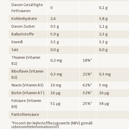
Davon Gesättigte
0
0,1 g
Fettsäuren
Kohlenhydrate
2,6
3,8 g
Davon Zucker
0,5 g
1,1 g
Ballaststoffe
5,9 g
2,3 g
Eiweiß
3,5 g
3,3 g
Salz
0,0 g
0,0 g
Thiamin (Vitamin
0,2 mg
18%*
B1)
Riboflavin (Vitamin
0,3 mg
21%*
0,3 mg
B2)
Niacin (Vitamin B3)
10 mg
62%*
5 mg
Biotin (Vitamin B7 )
16 µg
32%*
16 µg
Folsäure (Vitamin
51 µg
25%*
38 µg
B9)
Pantothensäure
*Prozent der Nährstoffbezugswerte (NRV) gemäß
LebensmittelinformationsVO