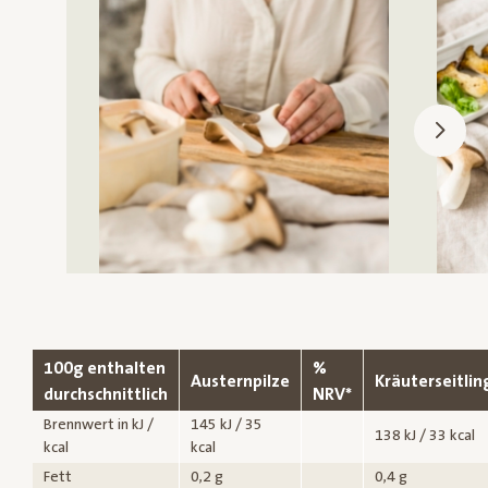
100g enthalten
%
Austernpilze
Kräuterseitlin
durchschnittlich
NRV*
Brennwert in kJ /
145 kJ / 35
138 kJ / 33 kcal
kcal
kcal
Fett
0,2 g
0,4 g