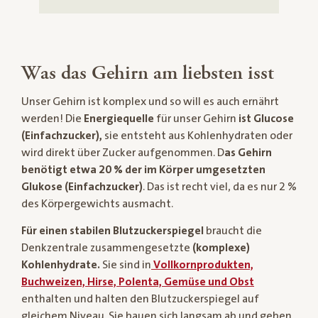
Was das Gehirn am liebsten isst
Unser Gehirn ist komplex und so will es auch ernährt
werden! Die
Energiequelle
für unser Gehirn
ist Glucose
(Einfachzucker),
sie entsteht aus Kohlenhydraten oder
wird direkt über Zucker aufgenommen. D
as Gehirn
benötigt etwa 20 % der im Körper umgesetzten
Glukose (Einfachzucker)
. Das ist recht viel, da es nur 2 %
des Körpergewichts ausmacht.
Für einen stabilen Blutzuckerspiegel
braucht die
Denkzentrale zusammengesetzte
(komplexe)
Kohlenhydrate.
Sie sind in
Vollkornprodukten,
Buchweizen, Hirse, Polenta, Gemüse und Obst
enthalten und halten den Blutzuckerspiegel auf
gleichem Niveau. Sie bauen sich langsam ab und geben