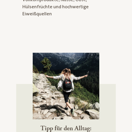
Leistungst
Hülsenfrüchte und hochwertige
Eiweißquellen
Tipp für den Alltag: