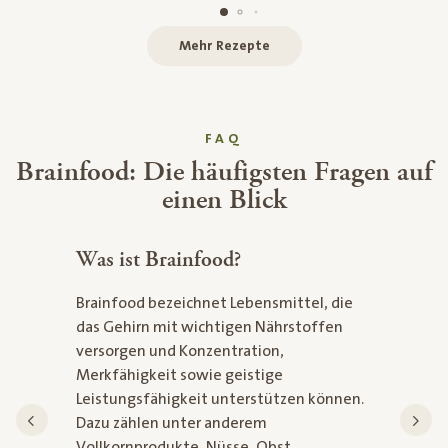
Mehr Rezepte
FAQ
Brainfood: Die häufigsten Fragen auf
einen Blick
Was ist Brainfood?
Welche L
die Konz
Brainfood bezeichnet Lebensmittel, die
Für eine g
das Gehirn mit wichtigen Nährstoffen
eignen sic
versorgen und Konzentration,
Kohlenhydr
Merkfähigkeit sowie geistige
Gemüse un
Leistungsfähigkeit unterstützen können.
Samen. Sie
Dazu zählen unter anderem
gleichmäßi
Vollkornprodukte, Nüsse, Obst,