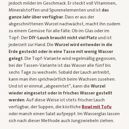
jedoch milder im Geschmack. Er steckt voll Vitaminen,
Mineralstoffen und Spurenelementen und ist
das
ganze Jahr über verfügbar
. Dass er aus der
abgeschnittenen Wurzel nachwächst, macht ihn zudem
zu einem Gemüse für alle Fälle. Ob im Glas oder im
Topf: Der
DIY-Lauch braucht nicht viel Platz
und ist
jederzeit zur Hand. Die
Wurzel wird entweder in die
Erde gesteckt oder in eine Tasse mit wenig Wasser
gelegt
. Die Topf-Variante wird regelmäßig gegossen,
bei der Tassen-Variante ist das Wasser alle fünf bis
sechs Tage zu wechseln. Sobald der Lauch antreibt,
kann man ihm sprichwörtlich beim Wachsen zusehen.
Und ist er einmal „abgeerntet“, kann die
Wurzel
wieder eingesetzt oder in frisches Wasser gestellt
werden
. Auf diese Weise ist stets frischer Lauch
verfügbar, der Suppen, die köstliche
Bowl mit Tofu
oder manch einen Salat aufpeppt. Im Wasserglas lassen
sich nach dieser Methode auch Jungzwiebeln ziehen.