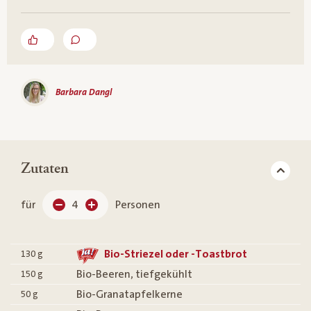
Barbara Dangl
Zutaten
für
4
Personen
Bio-Striezel oder -Toastbrot
130
g
Bio-Beeren, tiefgekühlt
150
g
Bio-Granatapfelkerne
50
g