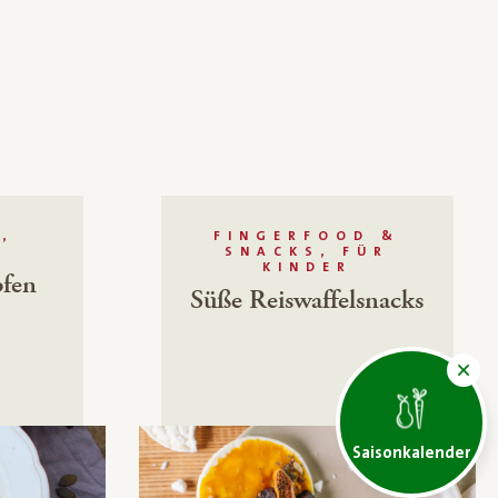
,
FINGERFOOD &
SNACKS, FÜR
KINDER
pfen
Süße Reiswaffelsnacks
Saisonkalender