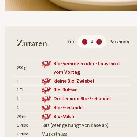
Zutaten
für
4
Personen
Bio-Semmeln oder -Toastbrot
250
g
vom Vortag
kleine Bio-Zwiebel
1
Bio-Butter
1
TL
Dotter vom Bio-Freilandei
1
Bio-Freilandei
1
Bio-Milch
70
ml
Salz (Menge hängt von Käse ab)
1
Prise
Muskatnuss
1
Prise