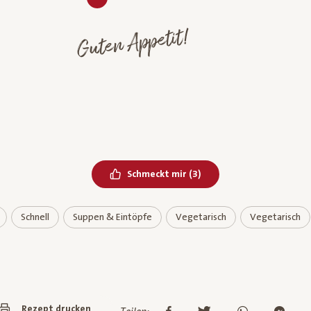
Guten Appetit!
Bereits geliked
Schmeckt mir
(
3
)
Schnell
Suppen & Eintöpfe
Vegetarisch
Vegetarisch
Rezept drucken