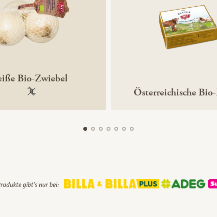
iße Bio-Zwiebel
Österreichische Bio
100 % gentechnikfrei
rodukte gibt's nur bei: