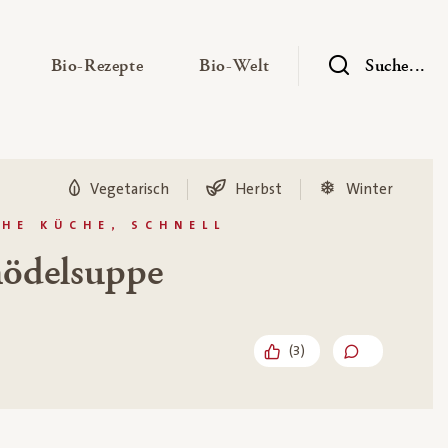
— Untermenü ausklappen
— Untermenü ausklappen
— Untermenü ausklap
Bio-Rezepte
Bio-Welt
Suche...
Vegetarisch
Herbst
Winter
HE KÜCHE, SCHNELL
nödelsuppe
(
3
)