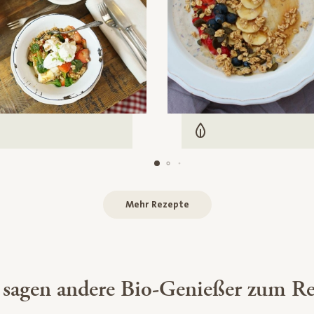
Carb
arisch
Vegetarisch
Mehr Rezepte
 sagen andere Bio-Genießer zum Re