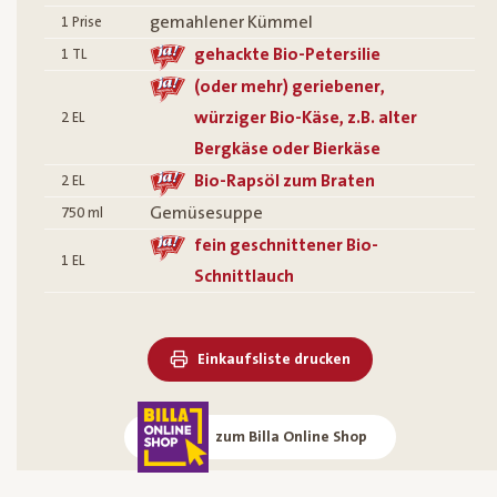
gemahlener Kümmel
1
Prise
gehackte Bio-Petersilie
1
TL
(oder mehr) geriebener,
würziger Bio-Käse, z.B. alter
2
EL
Bergkäse oder Bierkäse
Bio-Rapsöl zum Braten
2
EL
Gemüsesuppe
750
ml
fein geschnittener Bio-
1
EL
Schnittlauch
Einkaufsliste drucken
zum Billa Online Shop