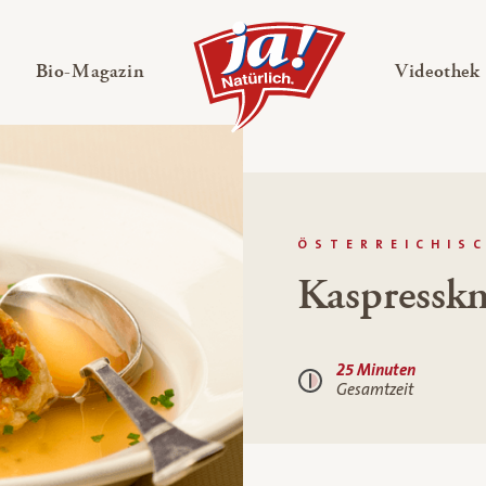
en
Untermenü ausklappen
— Untermenü ausklappen
Bio-Magazin
Videothek
ÖSTERREICHISC
Kaspressk
25 Minuten
Gesamtzeit