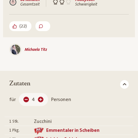
Gesamtzeit
Schwierigkeit
(
22
)
Michaela Titz
Zutaten
für
4
Personen
Zucchini
1
Stk.
Emmentaler in Scheiben
1
Pkg.