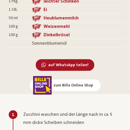
leichter Schinken
1
Pkg.
Ei
1
Stk.
Heublumenmilch
50
ml
Weizenmehl
100
g
Dinkelbrösel
100
g
Sonnenblumenöl
auf WhatsApp teilen!
zum Billa Online Shop
Zucchini waschen und der Länge nach in ca. 5
1
mm dicke Scheiben schneiden