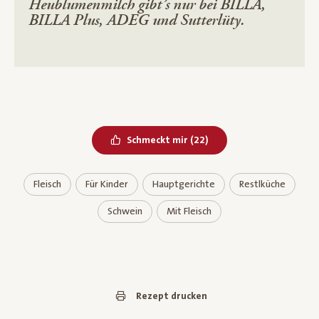
Heublumenmilch gibt’s nur bei BILLA,
BILLA Plus, ADEG und Sutterlüty.
Bereits geliked
Schmeckt mir
(
22
)
Fleisch
Für Kinder
Hauptgerichte
Restlküche
Schwein
Mit Fleisch
Rezept drucken