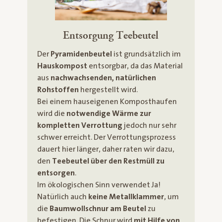
Entsorgung Teebeutel
Der
Pyramidenbeutel
ist grundsätzlich im
Hauskompost
entsorgbar, da das Material
aus
nachwachsenden, natürlichen
Rohstoffen
hergestellt wird.
Bei einem hauseigenen Komposthaufen
wird die
notwendige Wärme zur
kompletten Verrottung
jedoch nur sehr
schwer erreicht. Der Verrottungsprozess
dauert hier länger, daher raten wir dazu,
den
Teebeutel über den Restmüll zu
entsorgen
.
Im ökologischen Sinn verwendet Ja!
Natürlich auch
keine Metallklammer
, um
die
Baumwollschnur am Beutel
zu
befestigen. Die Schnur wird
mit Hilfe von