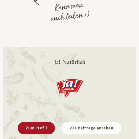
Kann man
auch teilen :)
Ja! Natürlich
Zum Profil
231 Beiträge ansehen