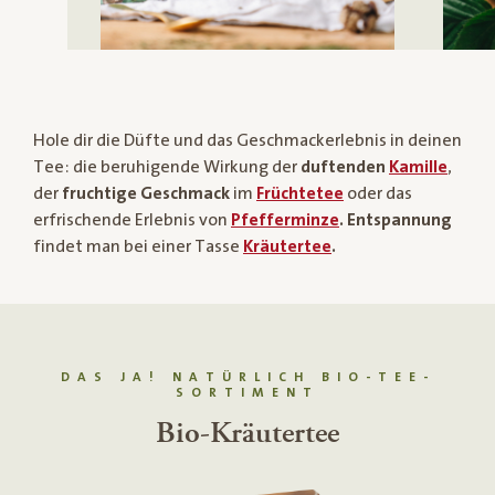
Hole dir die Düfte und das Geschmackerlebnis in deinen
Tee: die beruhigende Wirkung der
duftenden
Kamille
,
der
fruchtige Geschmack
im
Früchtetee
oder das
erfrischende Erlebnis von
Pfefferminze
. Entspannung
findet man bei einer Tasse
Kräutertee
.
DAS JA! NATÜRLICH BIO-TEE-
SORTIMENT
Bio-Kamillentee