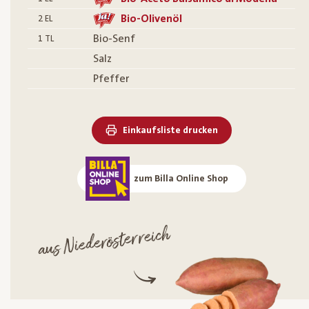
Bio-Olivenöl
2
EL
Bio-Senf
1
TL
Salz
Pfeffer
Einkaufsliste drucken
zum Billa Online Shop
aus Niederösterreich