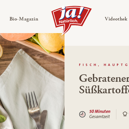
en
Untermenü ausklappen
— Untermenü ausklappen
Bio-Magazin
Videothek
FISCH, HAUPT
Gebratener
Süßkartoff
50 Minuten
Gesamtzeit