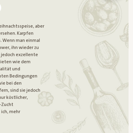
eihnachtsspeise, aber
ersehen. Karpfen
n. Wenn man einmal
hwer, ihn wieder zu
 jedoch exzellente
ebieten wie dem
alität und
echten Bedingungen
wie bei den
fern, sind sie jedoch
ur köstlicher,
o-Zucht
ich, mehr