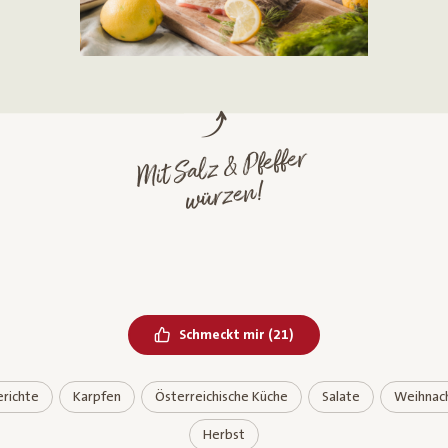
Mit Salz & Pfeffer
würzen!
Bereits geliked
Schmeckt mir
(
21
)
richte
Karpfen
Österreichische Küche
Salate
Weihnac
Herbst