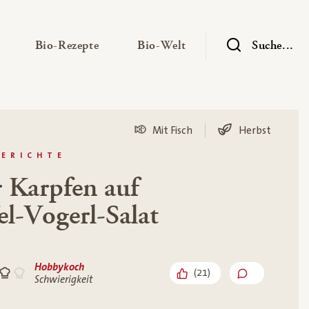
— Untermenü ausklappen
— Untermenü ausklappen
— Untermenü ausklap
Bio-Rezepte
Bio-Welt
Suche...
Mit Fisch
Herbst
GERICHTE
 Karpfen auf
el-Vogerl-Salat
Hobbykoch
(
21
)
Schwierigkeit