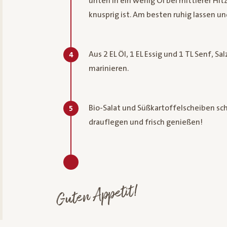
unten in ein wenig Öl bei mittlerer Hitz
knusprig ist. Am besten ruhig lassen un
Aus 2 EL Öl, 1 EL Essig und 1 TL Senf, S
4
marinieren.
Bio-Salat und Süßkartoffelscheiben sch
5
drauflegen und frisch genießen!
Guten Appetit!