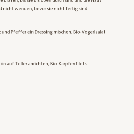
e braten, bis sie bis oben durch sind und die Haut
d nicht wenden, bevor sie nicht fertig sind.
alz und Pfeffer ein Dressing mischen, Bio-Vogerlsalat
ön auf Teller anrichten, Bio-Karpfenfilets