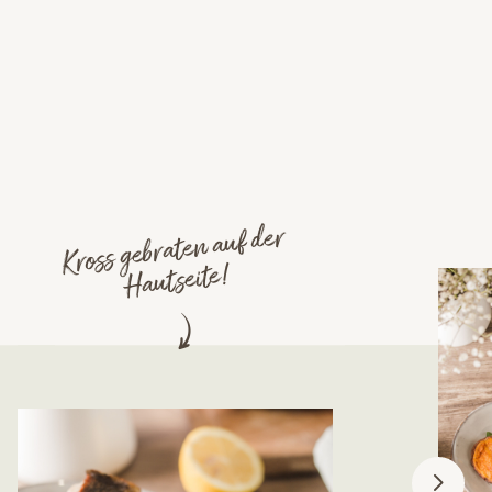
Kross gebraten auf der
Hautseite!