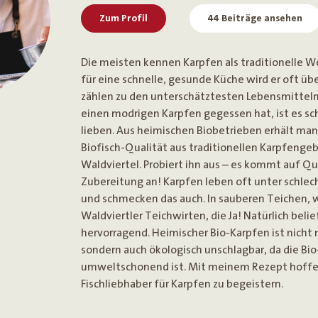
Zum Profil
44 Beiträge ansehen
Die meisten kennen Karpfen als traditionelle W
für eine schnelle, gesunde Küche wird er oft üb
zählen zu den unterschätztesten Lebensmittel
einen modrigen Karpfen gegessen hat, ist es sc
lieben. Aus heimischen Biobetrieben erhält man
Biofisch-Qualität aus traditionellen Karpfeng
Waldviertel. Probiert ihn aus – es kommt auf Qu
Zubereitung an! Karpfen leben oft unter schl
und schmecken das auch. In sauberen Teichen, 
Waldviertler Teichwirten, die Ja! Natürlich belie
hervorragend. Heimischer Bio-Karpfen ist nicht n
sondern auch ökologisch unschlagbar, da die Bi
umweltschonend ist. Mit meinem Rezept hoffe 
Fischliebhaber für Karpfen zu begeistern.