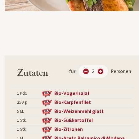
Zutaten
für
2
Personen
Bio-Vogerlsalat
1
Pck.
Bio-Karpfenfilet
250
g
Bio-Weizenmehl glatt
5
EL
Bio-Süßkartoffel
1
Stk.
Bio-Zitronen
1
Stk.
Bio-Aceto Balsamico di Modena
1
EL