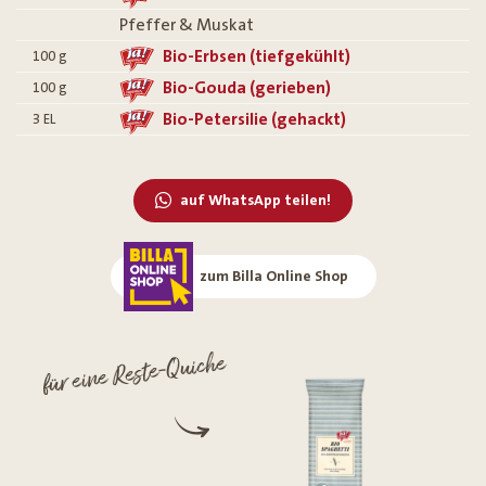
Pfeffer & Muskat
Bio-Erbsen (tiefgekühlt)
100
g
Bio-Gouda (gerieben)
100
g
Bio-Petersilie (gehackt)
3
EL
auf WhatsApp teilen!
zum Billa Online Shop
für eine Reste-Quiche