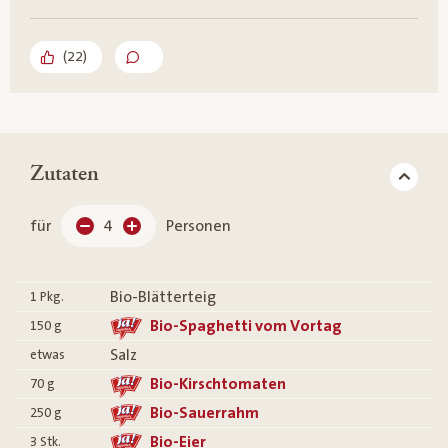
(
22
)
Zutaten
für
4
Personen
Bio-Blätterteig
1
Pkg.
Bio-Spaghetti vom Vortag
150
g
Salz
etwas
Bio-Kirschtomaten
70
g
Bio-Sauerrahm
250
g
Bio-Eier
3
Stk.