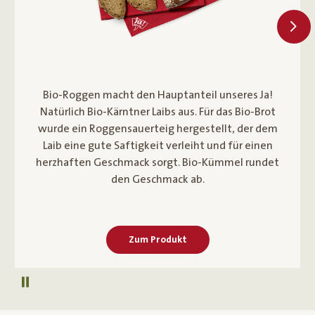
Bio-Weizenmehl verleiht dem Ja! Natürlich Bio-
Kornspitz einen milden Geschmack und locker
flaumigen Biss. Bio-Leinsamen, Bio-Weizenkleie und
geschrotetes Bio-Getreide liefern wohltuende
Ballast- und Nährstoffe. Unsere österreichischen
Bio-Bäcker backen den Kornspitz nach originaler
Rezeptur.
Zum Produkt
Autoplay pausieren