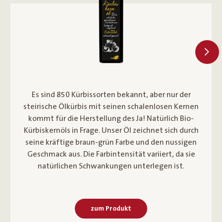
Das Bio-Getreide für unser Ja! Natürlich Bio-
Dinkelmehl glatt Type 700 stammt zu 100 % aus
Österreich und wird in der traditionellen
Rannersdorfer Bio-Mühle schonend vermahlen. Es
ist ein wahrer Allrounder und wird für Brot und
Gebäck, Teige verschiedenster Art sowie zum
Binden von Saucen verwendet.
zum Produkt