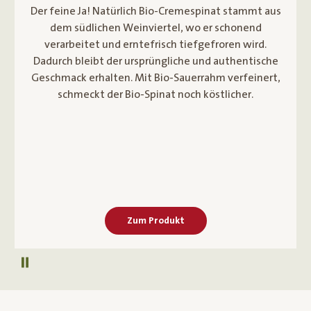
Wer Ja! Natürlich Bio-Zuckerkarotten kauft, kann
auf beste österreichische Bio-Qualität aus dem
Marchfeld zählen. Die saftig-süßen Karotten
werden von ausgesuchten Bio-Bauern gemäß der
biologischen Landwirtschaft angebaut. Somit
wachsen sie ohne den Einsatz von chemisch-
synthetischen Pflanzenschutzmitteln* heran.
Zum Produkt
Autoplay pausieren