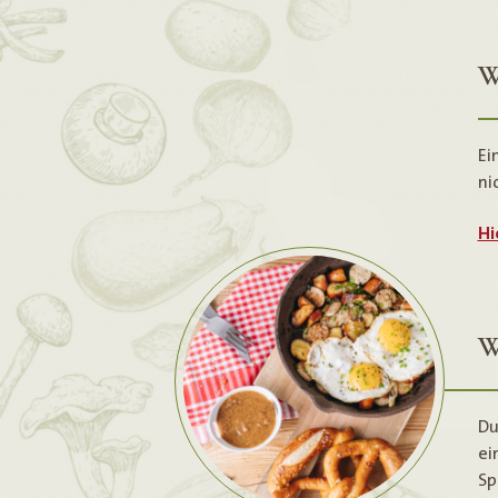
W
Ei
ni
Hi
W
Du
ei
Sp