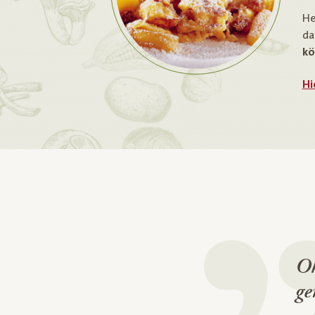
He
da
kö
Hi
Ok
ge