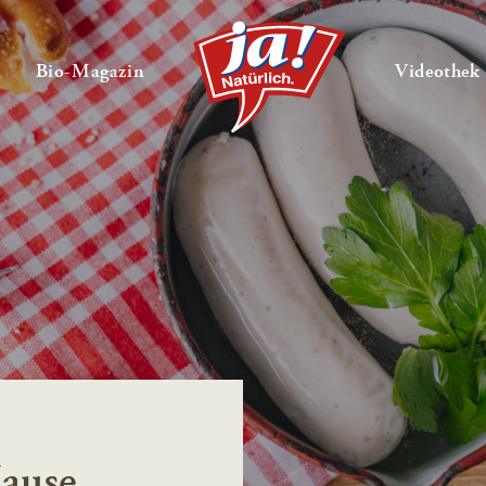
en
Untermenü ausklappen
— Untermenü ausklappen
Bio-Magazin
Videothek
Hause