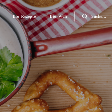
— Untermenü ausklappen
— Untermenü ausklappen
— Untermenü ausklap
Bio-Rezepte
Bio-Welt
Suche...