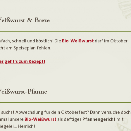
eißwurst & Breze
nfach, schnell und köstlich! Die
Bio-Weißwurst
darf im Oktober
cht am Speiseplan fehlen.
er geht’s zum Rezept!
eißwurst-Pfanne
 suchst Abwechslung für dein Oktoberfest? Dann versuche doch
nmal unsere
Bio-Weißwurst
als deftiges
Pfannengericht
mit
iegelei… Herrlich!