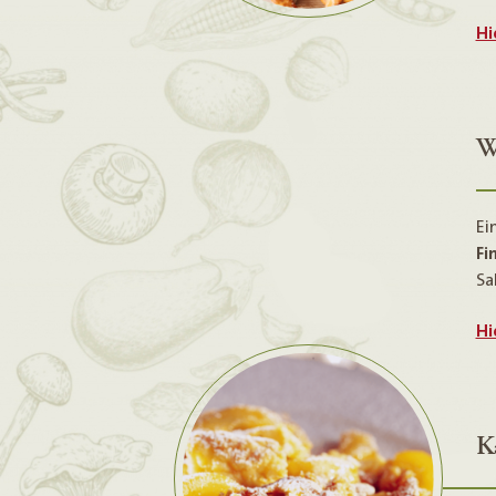
Hi
W
Ei
Fi
Sa
Hi
K