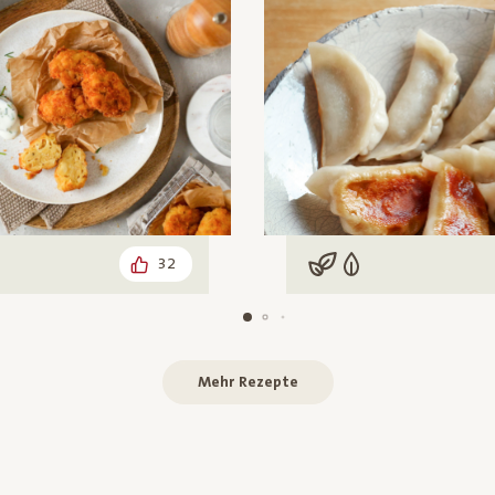
32
arisch
Vegan
Vegetarisch
Mehr Rezepte