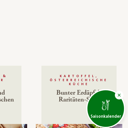
 &
KARTOFFEL,
ÜR
ÖSTERREICHISCHE
KÜCHE
nd
Bunter Erdäpfel-
schen
Raritäten-Salat
Saisonkalender