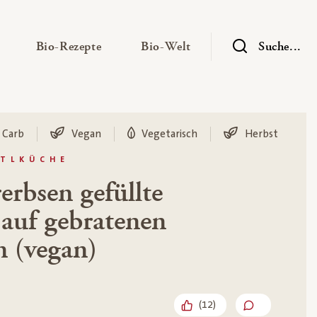
— Untermenü ausklappen
— Untermenü ausklappen
— Untermenü ausklap
Bio-Rezepte
Bio-Welt
Suche...
 Carb
Vegan
Vegetarisch
Herbst
STLKÜCHE
erbsen gefüllte
auf gebratenen
n (vegan)
(
12
)