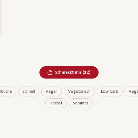
Bereits geliked
Schmeckt mir
(
12
)
lküche
Schnell
Vegan
Vegetarisch
Low Carb
Veg
Herbst
Sommer