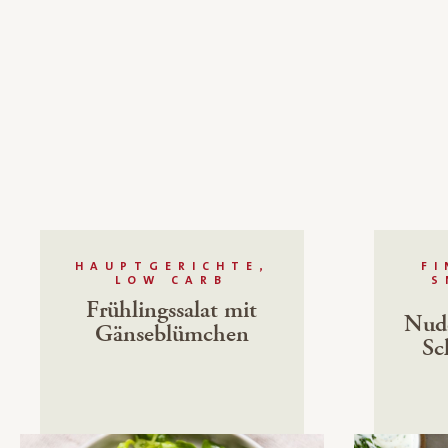
HAUPTGERICHTE,
F
LOW CARB
S
Frühlingssalat mit
Nude
Gänseblümchen
Sc