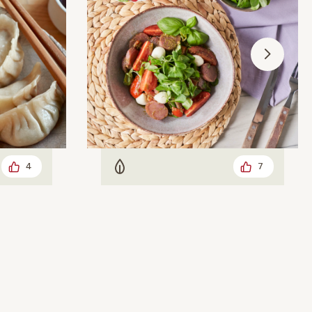
4
7
Vegetarisch