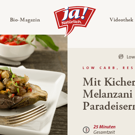
en
Untermenü ausklappen
— Untermenü ausklappen
Bio-Magazin
Videothek
Low
LOW CARB, RE
Mit Kicher
Melanzani 
Paradeiser
25 Minuten
Gesamtzeit