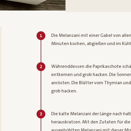
Die Melanzani mit einer Gabel von alle
1
Minuten kochen, abgießen und im Kühls
Währenddessen die Paprikaschote schäl
2
entkernen und grob hacken. Die Sonn
anrösten. Die Blätter vom Thymian un
grob hacken.
Die kalte Melanzani der Länge nach hal
3
herauskratzen. Mit den Zutaten für die 
ausgehöhlten Melanzani mit dieser Mis