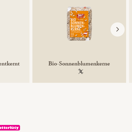
entkernt
Bio-Sonnenblumenkerne
ntechnikfrei
100 % gentechnikfrei