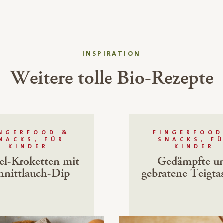
INSPIRATION
Weitere tolle Bio-Rezepte
INGERFOOD &
FINGERFOOD
NACKS, FÜR
SNACKS, F
KINDER
KINDER
l-Kroketten mit
Gedämpfte u
hnittlauch-Dip
gebratene Teigta