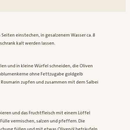
n Seiten einstechen, in gesalzenem Wasser ca. 8
chrank kalt werden lassen.
en und in kleine Würfel schneiden, die Oliven
enblumenkerne ohne Fettzugabe goldgelb
d Rosmarin zupfen und zusammen mit dem Salbei
bieren und das Fruchtfleisch mit einem Löffel
Fülle vermischen, salzen und pfeffern. Die
chung füllen und mit etwas Olivenöl beträufeln.