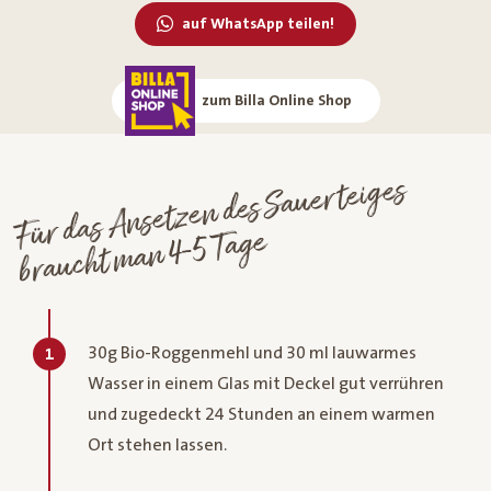
auf WhatsApp teilen!
zum Billa Online Shop
Für das
Ansetzen des Sauerteiges
braucht
man 4-5 Tage
30g Bio-Roggenmehl und 30 ml lauwarmes
1
Wasser in einem Glas mit Deckel gut verrühren
und zugedeckt 24 Stunden an einem warmen
Ort stehen lassen.