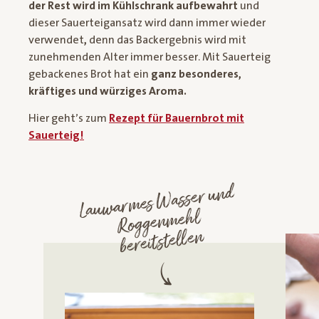
der Rest wird im Kühlschrank aufbewahrt
und
dieser Sauerteigansatz wird dann immer wieder
verwendet
,
denn das Backergebnis wird mit
zunehmenden Alter immer besser. Mit Sauerteig
gebackenes Brot hat ein
ganz besonderes,
kräftiges und würziges Aroma.
Hier geht’s zum
Rezept für Bauernbrot mit
Sauerteig!
Lauwar
mes
Wasser und
Roggen
mehl
bereitstellen