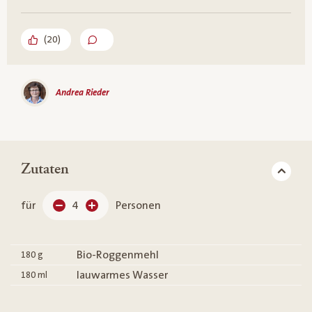
(
20
)
Andrea Rieder
Zutaten
für
4
Personen
Bio-Roggenmehl
180
g
lauwarmes Wasser
180
ml