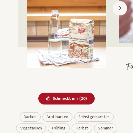
Fü
Bereits geliked
Schmeckt mir
(
20
)
Backen
Brot backen
Selbstgemachtes
Vegetarisch
Frühling
Herbst
Sommer