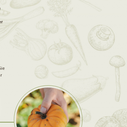
n
er
Sie
r