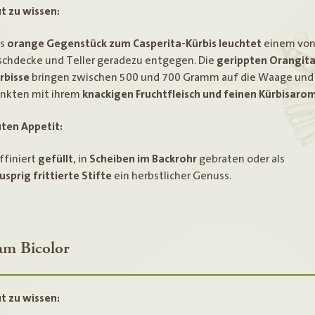
t zu wissen:
as
orange Gegenstück zum Casperita-Kürbis
leuchtet
einem vo
schdecke und Teller geradezu entgegen. Die
gerippten
Orangita
rbisse
bringen zwischen 500 und 700 Gramm auf die Waage und
nkten mit ihrem
knackigen Fruchtfleisch und feinen Kürbisaro
ten Appetit:
ffiniert
gefüllt
, in
Scheiben im Backrohr
gebraten oder als
usprig frittierte Stifte
ein herbstlicher Genuss.
am Bicolor
t zu wissen: