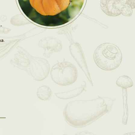
n
-
ma
.