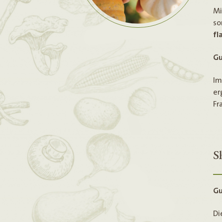
Mi
so
fl
Gu
I
er
Fr
S
Gu
Di