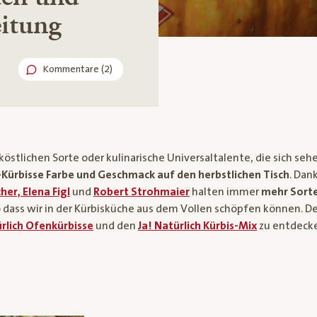
eitung
Kommentare (2)
östlichen Sorte oder kulinarische Universaltalente, die sich seh
-Kürbisse Farbe und Geschmack auf den herbstlichen Tisch
. Dan
her, Elena Figl
und
Robert Strohmaier
halten immer
mehr Sort
 dass wir in der Kürbisküche aus dem Vollen schöpfen können. D
ürlich Ofenkürbisse
und den
Ja! Natürlich Kürbis-Mix
zu entdeck