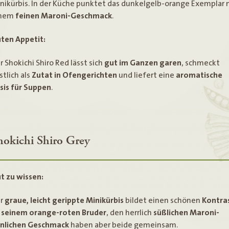
nikürbis. In der Küche punktet das dunkelgelb-orange Exemplar 
inem
feinen Maroni-Geschmack
.
ten Appetit:
r Shokichi Shiro Red lässt sich
gut im Ganzen garen
, schmeckt
stlich als
Zutat in Ofengerichten
und liefert eine
aromatische
sis für Suppen
.
hokichi Shiro Grey
t zu wissen:
r
graue, leicht gerippte Minikürbis
bildet einen schönen
Kontra
 seinem orange-roten Bruder
, den herrlich
süßlichen Maroni-
nlichen Geschmack
haben aber beide gemeinsam.