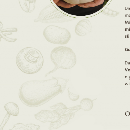
Di
ma
Mi
mi
sü
Gu
Da
Ve
ei
wi
O