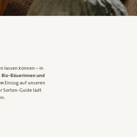
en lassen können – in
k
Bio-Bäuerinnen und
en
Einzug auf unseren
er Sorten-Guide lädt
en.