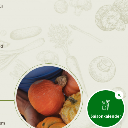
ür
nd
Saisonkalender
dem