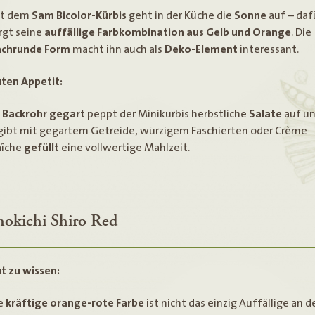
t dem
Sam Bicolor-Kürbis
geht in der Küche die
Sonne
auf – daf
rgt seine
auffällige Farbkombination aus Gelb und Orange
. Die
achrunde Form
macht ihn auch als
Deko-Element
interessant.
ten Appetit:
m
Backrohr gegart
peppt der Minikürbis herbstliche
Salate
auf u
gibt mit gegartem Getreide, würzigem Faschierten oder Crème
aîche
gefüllt
eine vollwertige Mahlzeit.
hokichi Shiro Red
t zu wissen:
e
kräftige orange-rote Farbe
ist nicht das einzig Auffällige an 