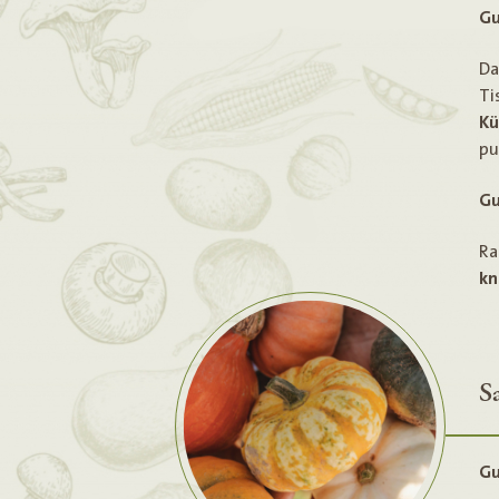
Gu
D
Ti
Kü
pu
Gu
Ra
kn
S
Gu