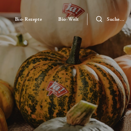
— Untermenü ausklappen
— Untermenü ausklappen
— Untermenü ausklap
Bio-Rezepte
Bio-Welt
Suche...