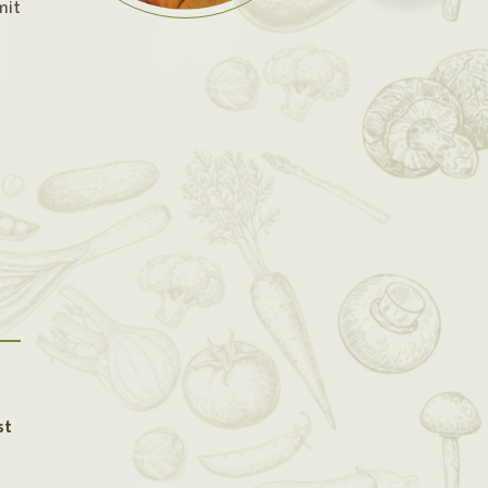
mit
st