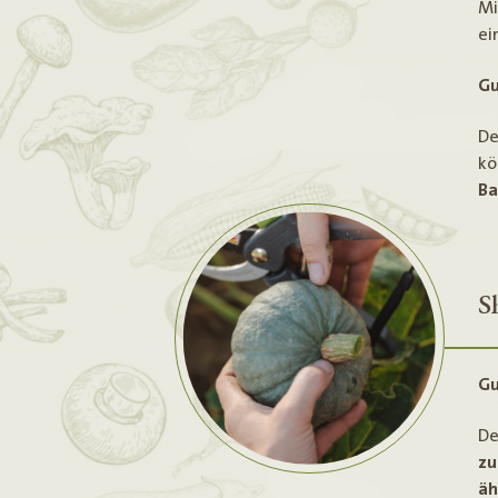
Mi
e
Gu
De
kö
Ba
S
Gu
De
zu
äh