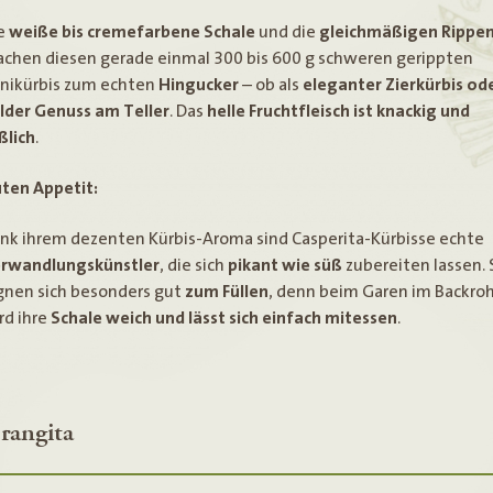
e
weiße bis cremefarbene Schale
und die
gleichmäßigen Rippe
chen diesen gerade einmal 300 bis 600 g schweren gerippten
nikürbis zum echten
Hingucker
– ob als
eleganter Zierkürbis od
lder Genuss am Teller
. Das
helle Fruchtfleisch ist knackig und
ßlich
.
ten Appetit:
nk ihrem dezenten Kürbis-Aroma sind Casperita-Kürbisse echte
rwandlungskünstler
, die sich
pikant wie süß
zubereiten lassen. 
gnen sich besonders gut
zum Füllen
, denn beim Garen im Backroh
rd ihre
Schale weich und lässt sich einfach mitessen
.
rangita