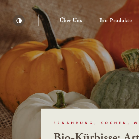
— Untermenü ausklapp
— 
Über Uns
Bio-Produkte
Kontrast erhöhen
ERNÄHRUNG, KOCHEN, W
Bio-Kürbisse: Ar