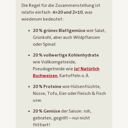
Die Regel für die Zusammenstellung ist
relativ einfach:
4×20 und 2×10
, was
wiederum bedeutet:
20 % grünes Blattgemüse
wie Salat,
Grünkohl, aber auch Wildpflanzen
oder Spinat
20 % vollwertige Kohlenhydrate
wie Vollkorngetreide,
Pseudogetreide wie
Ja! Natürlich
Buchweizen
, Kartoffeln o. Ä.
20 % Proteine
wie Hülsenfrüchte,
Nüsse, Tofu, Eier oder Fleisch & Fisch
usw.
20 % Gemüse
der Saison: roh,
gebraten, gegrillt – nur nicht
frittiert!