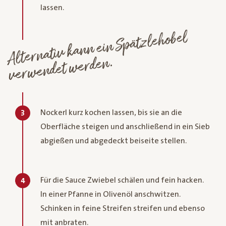
lassen.
Alternativ kann ein Spätzlehobel
ver
wendet
werden.
Nockerl kurz kochen lassen, bis sie an die
3
Oberfläche steigen und anschließend in ein Sieb
abgießen und abgedeckt beiseite stellen.
Für die Sauce Zwiebel schälen und fein hacken.
4
In einer Pfanne in Olivenöl anschwitzen.
Schinken in feine Streifen streifen und ebenso
mit anbraten.