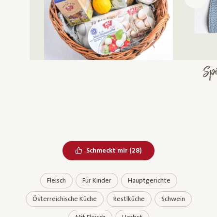
Spi
Bereits geliked
Schmeckt mir
(
28
)
Fleisch
Für Kinder
Hauptgerichte
Österreichische Küche
Restlküche
Schwein