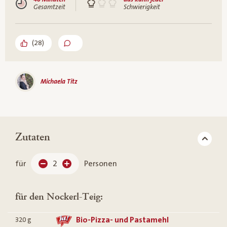
Gesamtzeit
Schwierigkeit
(
28
)
Michaela Titz
Zutaten
für
2
Personen
für den Nockerl-Teig:
Bio-Pizza- und Pastamehl
320
g