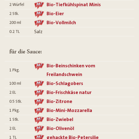
Bio-Tiefkühlspinat Minis
2
Würfel
Bio-Eier
2
Stk.
Bio-Vollmilch
200
ml
Salz
0.2
TL
für die Sauce:
Bio-Beinschinken vom
1
Pkg.
Freilandschwein
Bio-Schlagobers
100
ml
Bio-Frischkäse natur
2
EL
Bio-Zitrone
0.5
Stk.
Bio-Mini-Mozzarella
1
Pkg.
Bio-Zwiebel
1
Stk.
Bio-Olivenöl
2
EL
gehackte Bio-Petersilie
1
TL