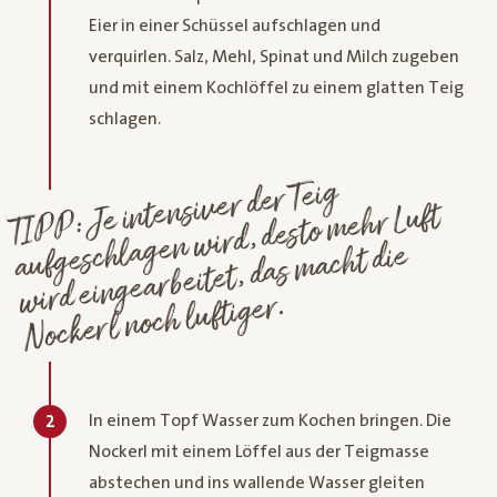
Eier in einer Schüssel aufschlagen und
verquirlen. Salz, Mehl, Spinat und Milch zugeben
und mit einem Kochlöffel zu einem glatten Teig
schlagen.
TI
P
P: Je intensiver der Teig
aufgeschlagen
wird, desto
wird eingearbeitet, das
mehr Luft
macht die
Nockerl noch luftiger.
In einem Topf Wasser zum Kochen bringen. Die
2
Nockerl mit einem Löffel aus der Teigmasse
abstechen und ins wallende Wasser gleiten