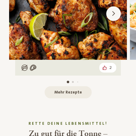
2
Low Carb
Mit Fleisch
Mehr Rezepte
RETTE DEINE LEBENSMITTEL!
Zu gut für die Tonne –