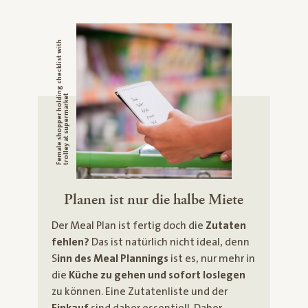
F
e
m
a
l
e
s
h
o
p
p
e
r
h
o
l
d
n
g
c
h
e
c
k
l
i
s
t
w
i
t
h
t
r
o
l
l
e
y
a
t
s
u
p
e
r
m
a
r
k
e
i
t
Planen ist nur die halbe Miete
Der Meal Plan ist fertig doch die
Zutaten
fehlen?
Das ist natürlich nicht ideal, denn
S
inn des Meal Plannings
ist es, nur mehr in
die
Küche zu gehen und sofort loslegen
zu können. Eine Zutatenliste und der
Einkauf
sind daher essentiell. Daher