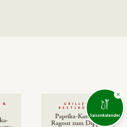
 &
GRILLEN,
RESTLKÜCHE
K
Paprika-Karotten
Saisonkalender
ka-
Ragout zum Dippen
etta