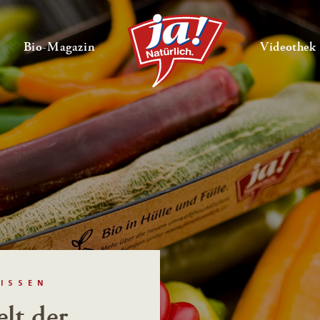
en
Untermenü ausklappen
— Untermenü ausklappen
Bio-Magazin
Videothek
ISSEN
lt der