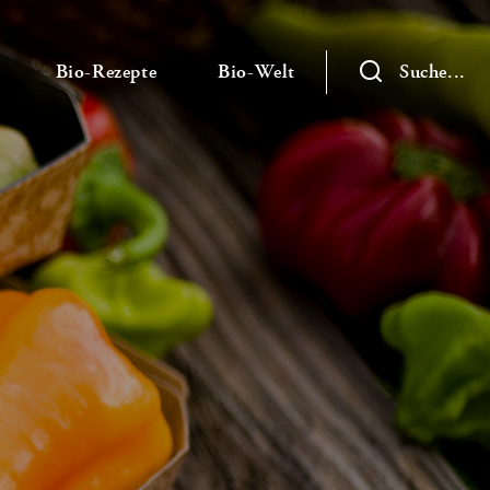
— Untermenü ausklappen
— Untermenü ausklappen
— Untermenü ausklap
Bio-Rezepte
Bio-Welt
Suche...