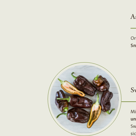
A
Or
Sn
S
Mi
un
Sw
si