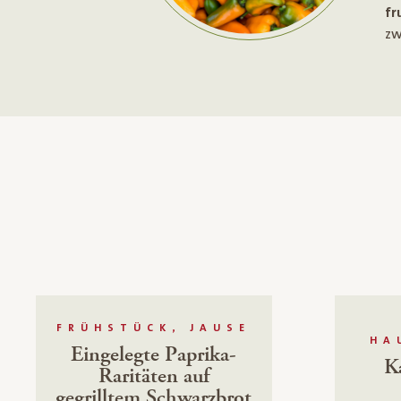
fr
zw
FRÜHSTÜCK, JAUSE
HA
Eingelegte Paprika-
K
Raritäten auf
gegrilltem Schwarzbrot