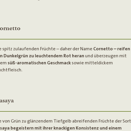
ornetto
e spitz zulaufenden Früchte – daher der Name
Cornetto – reifen
n Dunkelgrün zu leuchtendem Rot heran
und überzeugen mit
rem
süß-aromatischen Geschmack
sowie mitteldickem
uchtfleisch.
asaya
e von Grün zu glänzendem Tiefgelb abreifenden Früchte der Sor
saya begeistern mit ihrer knackigen Konsistenz und einem