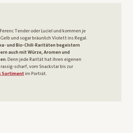
Ferenc Tender oder Luciel und kommen je
 Gelb und sogar bräunlich Violett ins Regal.
ika- und Bio-Chili-Raritäten begeistern
ndern auch mit Würze, Aromen und
ten
. Denn jede Rarität hat ihren eigenen
 rassig-scharf, vom Snackstar bis zur
es Sortiment
im Porträt.