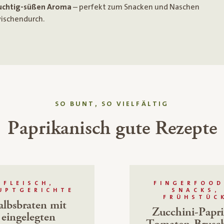
uchtig-süßen Aroma
– perfekt zum Snacken und Naschen
ischendurch.
SO BUNT, SO VIELFÄLTIG
Paprikanisch gute Rezepte
FLEISCH,
FINGERFOOD
UPTGERICHTE
SNACKS,
FRÜHSTÜC
albsbraten mit
Zucchini-Papri
eingelegten
Tomaten-Brusch