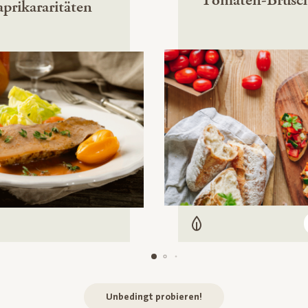
prikararitäten
Vegetarisch
Carb
leisch
Unbedingt probieren!