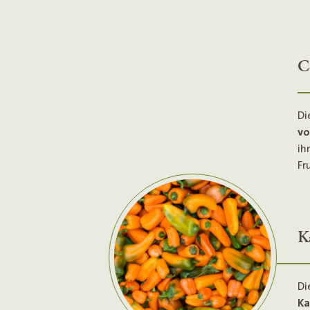
C
Di
vo
ih
Fr
K
Di
Ka