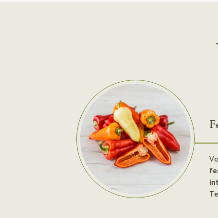
F
Vo
fe
in
Te