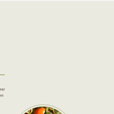
rer
en