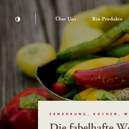
— Untermenü ausklapp
— 
Über Uns
Bio-Produkte
Kontrast erhöhen
ERNÄHRUNG, KOCHEN, W
Die fabelhafte We